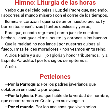
Himno: Liturgia de las horas
Verbo que del cielo bajas, | Luz del Padre que, naciendo,
| socorres al mundo mísero | con el correr de los tiempos.
Ilumina el corazón, | quema de amor nuestro pecho, | y
borren tus enseñanzas | tantos deslices y yerros,
Para que, cuando regreses | como juez de nuestros
hechos, | castigues el mal oculto | y corones a los buenos.
Que la maldad no nos lance | por nuestras culpas al
fuego, | mas felices moradores / nos veamos en tu reino.
A Dios Padre y a su Hijo | gloria y honor tributemos, | y al
Espíritu Paráclito, | por los siglos sempiternos.
Amén.
Peticiones
—
Por la Parroquia
: Por los padres javerianos que
colaboran en nuestra parroquia.
—
Por la Iglesia
: Para que hable de la verdad del hombre,
que encontramos en Cristo y en su evangelio.
—
Por el mundo
: Por los ancianos que viven solos.