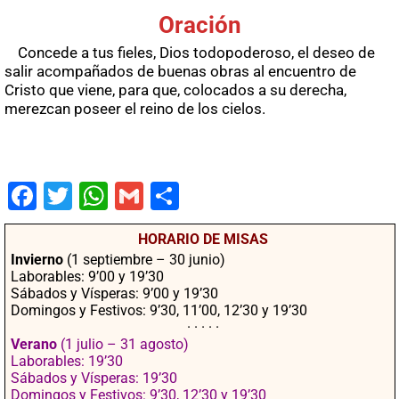
Oración
Concede a tus fieles, Dios todopoderoso, el deseo de
salir acompañados de buenas obras al encuentro de
Cristo que viene, para que, colocados a su derecha,
merezcan poseer el reino de los cielos.
Fac
Twit
Wha
Gm
Co
ebo
ter
tsA
ail
mpa
HORARIO DE MISAS
ok
pp
rtir
Invierno
(1 septiembre – 30 junio)
Laborables: 9’00 y 19’30
Sábados y Vísperas: 9’00 y 19’30
Domingos y Festivos: 9’30, 11’00, 12’30 y 19’30
· · · · ·
Verano
(1 julio – 31 agosto)
Laborables: 19’30
Sábados y Vísperas: 19’30
Domingos y Festivos: 9’30, 12’30 y 19’30