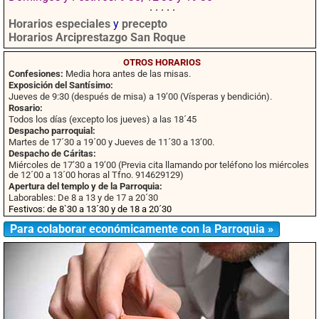
· · · · ·
Horarios especiales
y
precepto
Horarios Arciprestazgo San Roque
OTROS HORARIOS
Confesiones:
Media hora antes de las misas.
Exposición del Santísimo:
Jueves de 9:30 (después de misa) a 19’00 (Vísperas y bendición).
Rosario:
Todos los días (excepto los jueves) a las 18´45
Despacho parroquial:
Martes de 17´30 a 19´00 y Jueves de 11´30 a 13’00.
Despacho de Cáritas:
Miércoles de 17’30 a 19’00 (Previa cita llamando por teléfono los miércoles
de 12´00 a 13´00 horas al Tfno. 914629129)
Apertura del templo y de la Parroquia:
Laborables: De 8 a 13 y de 17 a 20´30
Festivos: de 8`30 a 13´30 y de 18 a 20´30
Para colaborar económicamente con la Parroquia »