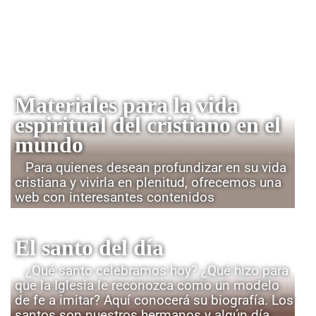
Materiales para la vida
espiritual del cristiano en el
mundo
Para quienes desean profundizar en su vida
cristiana y vivirla en plenitud, ofrecemos una
web con interesantes contenidos
El santo del día
¿Qué santo celebramos hoy? ¿Qué hizo para
que la Iglesia le reconozca como un modelo
de fe a imitar? Aquí conocerá su biografía. Los
santos son nuestros hermanos y algún día