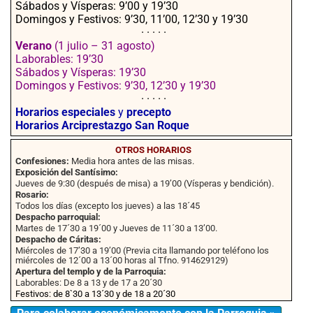
Sábados y Vísperas: 9’00 y 19’30
Domingos y Festivos: 9’30, 11’00, 12’30 y 19’30
· · · · ·
Verano
(1 julio – 31 agosto)
Laborables: 19’30
Sábados y Vísperas: 19’30
Domingos y Festivos: 9’30, 12’30 y 19’30
· · · · ·
Horarios especiales
y
precepto
Horarios Arciprestazgo San Roque
OTROS HORARIOS
Confesiones:
Media hora antes de las misas.
Exposición del Santísimo:
Jueves de 9:30 (después de misa) a 19’00 (Vísperas y bendición).
Rosario:
Todos los días (excepto los jueves) a las 18´45
Despacho parroquial:
Martes de 17´30 a 19´00 y Jueves de 11´30 a 13’00.
Despacho de Cáritas:
Miércoles de 17’30 a 19’00 (Previa cita llamando por teléfono los
miércoles de 12´00 a 13´00 horas al Tfno. 914629129)
Apertura del templo y de la Parroquia:
Laborables: De 8 a 13 y de 17 a 20´30
Festivos: de 8`30 a 13´30 y de 18 a 20´30