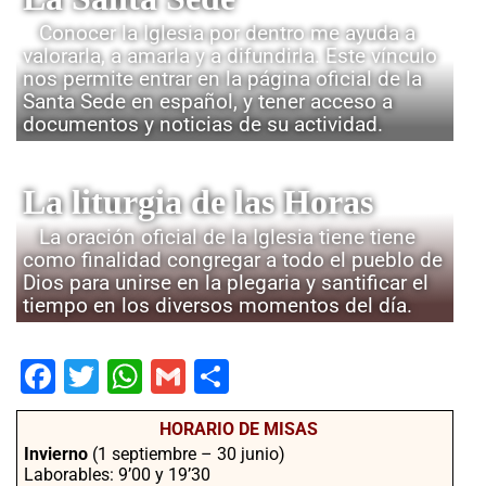
Conocer la Iglesia por dentro me ayuda a
valorarla, a amarla y a difundirla. Este vínculo
nos permite entrar en la página oficial de la
Santa Sede en español, y tener acceso a
documentos y noticias de su actividad.
La liturgia de las Horas
La oración oficial de la Iglesia tiene tiene
como finalidad congregar a todo el pueblo de
Dios para unirse en la plegaria y santificar el
tiempo en los diversos momentos del día.
Fac
Twit
Wha
Gm
Co
ebo
ter
tsA
ail
mpa
HORARIO DE MISAS
ok
pp
rtir
Invierno
(1 septiembre – 30 junio)
Laborables: 9’00 y 19’30