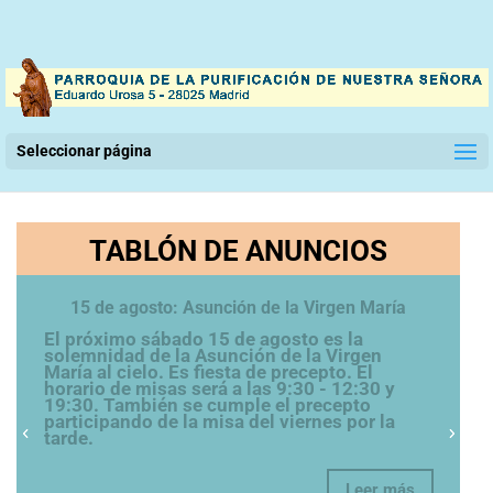
Seleccionar página
TABLÓN DE ANUNCIOS
Nuevo Vicario Parroquial
El Sr. arzobispo, D. José Cobo Cano ha
nombrado como nuevo Vicario Parroquial de
nuestra parroquia a D. Fernando Antonio
Casado Casado, en sustitución de Jesús
Chavarría Ibáñez, hasta ahora vicario
parroquial de la misma. (Ver el decreto:
t.ly/Zb4yt) Damos gracias a...