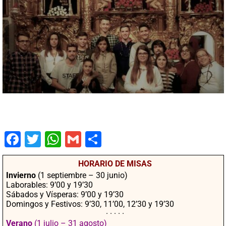
Fac
Twit
Wha
Gm
Co
ebo
ter
tsA
ail
mpa
HORARIO DE MISAS
ok
pp
rtir
Invierno
(1 septiembre – 30 junio)
Laborables: 9’00 y 19’30
Sábados y Vísperas: 9’00 y 19’30
Domingos y Festivos: 9’30, 11’00, 12’30 y 19’30
· · · · ·
Verano
(1 julio – 31 agosto)