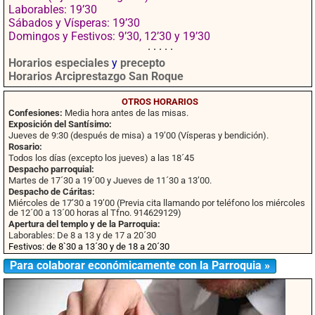
Laborables: 19’30
Sábados y Vísperas: 19’30
Domingos y Festivos: 9’30, 12’30 y 19’30
· · · · ·
Horarios especiales
y
precepto
Horarios Arciprestazgo San Roque
OTROS HORARIOS
Confesiones:
Media hora antes de las misas.
Exposición del Santísimo:
Jueves de 9:30 (después de misa) a 19’00 (Vísperas y bendición).
Rosario:
Todos los días (excepto los jueves) a las 18´45
Despacho parroquial:
Martes de 17´30 a 19´00 y Jueves de 11´30 a 13’00.
Despacho de Cáritas:
Miércoles de 17’30 a 19’00 (Previa cita llamando por teléfono los miércoles
de 12´00 a 13´00 horas al Tfno. 914629129)
Apertura del templo y de la Parroquia:
Laborables: De 8 a 13 y de 17 a 20´30
Festivos: de 8`30 a 13´30 y de 18 a 20´30
Para colaborar económicamente con la Parroquia »