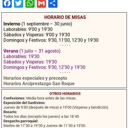
Fac
Twit
Wha
Gm
Co
ebo
ter
tsA
ail
mpa
HORARIO DE MISAS
ok
pp
rtir
Invierno
(1 septiembre – 30 junio)
Laborables: 9’00 y 19’30
Sábados y Vísperas: 9’00 y 19’30
Domingos y Festivos: 9’30, 11’00, 12’30 y 19’30
· · · · ·
Verano
(1 julio – 31 agosto)
Laborables: 19’30
Sábados y Vísperas: 19’30
Domingos y Festivos: 9’30, 12’30 y 19’30
· · · · ·
Horarios especiales
y
precepto
Horarios Arciprestazgo San Roque
OTROS HORARIOS
Confesiones:
Media hora antes de las misas.
Exposición del Santísimo:
Jueves de 9:30 (después de misa) a 19’00 (Vísperas y bendición).
Rosario:
Todos los días (excepto los jueves) a las 18´45
Despacho parroquial:
Martes de 17´30 a 19´00 y Jueves de 11´30 a 13’00.