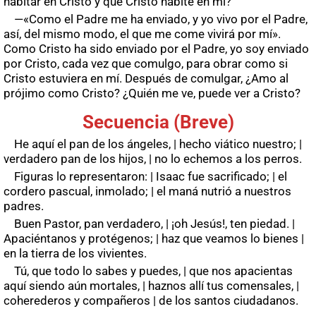
habitar en Cristo y que Cristo habite en mí?
—«Como el Padre me ha enviado, y yo vivo por el Padre,
así, del mismo modo, el que me come vivirá por mí».
Como Cristo ha sido enviado por el Padre, yo soy enviado
por Cristo, cada vez que comulgo, para obrar como si
Cristo estuviera en mí. Después de comulgar, ¿Amo al
prójimo como Cristo? ¿Quién me ve, puede ver a Cristo?
Secuencia (Breve)
He aquí el pan de los ángeles, | hecho viático nuestro; |
verdadero pan de los hijos, | no lo echemos a los perros.
Figuras lo representaron: | Isaac fue sacrificado; | el
cordero pascual, inmolado; | el maná nutrió a nuestros
padres.
Buen Pastor, pan verdadero, | ¡oh Jesús!, ten piedad. |
Apaciéntanos y protégenos; | haz que veamos lo bienes |
en la tierra de los vivientes.
Tú, que todo lo sabes y puedes, | que nos apacientas
aquí siendo aún mortales, | haznos allí tus comensales, |
coherederos y compañeros | de los santos ciudadanos.