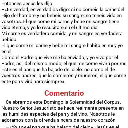
Entonces Jesús les dijo:
–«En verdad, en verdad os digo: si no coméis la carne del
Hijo del hombre y no bebéis su sangre, no tenéis vida en
vosotros. El que come mi carne y bebe mi sangre tiene
vida eterna, y yo lo resucitaré en el último día.
Mi carne es verdadera comida, y mi sangre es verdadera
bebida.
El que come mi carne y bebe mi sangre habita en mí y yo
en él.
Como el Padre que vive me ha enviado, y yo vivo por el
Padre, así, del mismo modo, el que me come vivirá por mí.
Este es el pan que ha bajado del cielo: no como el de
vuestros padres, que lo comieron y murieron; el que come
este pan vivirá para siempre».
Comentario
Celebramos este Domingo la Solemnidad del Corpus.
Nuestro Señor Jesucristo se hace realmente presente en
las humildes especies del pan y del vino. Nosotros le
adoramos con la ofrenda sincera de nuestro corazón.
—«Yo soy el pan que ha bajado del cielo». Jesús es el