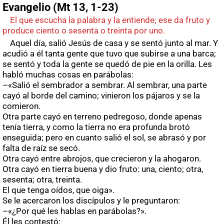
Evangelio (Mt 13, 1-23)
El que escucha la palabra y la entiende; ese da fruto y
produce ciento o sesenta o treinta por uno.
Aquel día, salió Jesús de casa y se sentó junto al mar. Y
acudió a él tanta gente que tuvo que subirse a una barca;
se sentó y toda la gente se quedó de pie en la orilla. Les
habló muchas cosas en parábolas:
–«Salió el sembrador a sembrar. Al sembrar, una parte
cayó al borde del camino; vinieron los pájaros y se la
comieron.
Otra parte cayó en terreno pedregoso, donde apenas
tenía tierra, y como la tierra no era profunda brotó
enseguida; pero en cuanto salió el sol, se abrasó y por
falta de raíz se secó.
Otra cayó entre abrojos, que crecieron y la ahogaron.
Otra cayó en tierra buena y dio fruto: una, ciento; otra,
sesenta; otra, treinta.
El que tenga oídos, que oiga».
Se le acercaron los discípulos y le preguntaron:
–«¿Por qué les hablas en parábolas?».
Él les contestó: