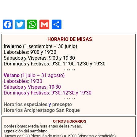
Fac
Twit
Wha
Gm
Co
ebo
ter
tsA
ail
mpa
HORARIO DE MISAS
ok
pp
rtir
Invierno
(1 septiembre – 30 junio)
Laborables: 9’00 y 19’30
Sábados y Vísperas: 9’00 y 19’30
Domingos y Festivos: 9’30, 11’00, 12’30 y 19’30
· · · · ·
Verano
(1 julio – 31 agosto)
Laborables: 19’30
Sábados y Vísperas: 19’30
Domingos y Festivos: 9’30, 12’30 y 19’30
· · · · ·
Horarios especiales
y
precepto
Horarios Arciprestazgo San Roque
OTROS HORARIOS
Confesiones:
Media hora antes de las misas.
Exposición del Santísimo:
Jueves de 9:30 (después de misa) a 19’00 (Vísperas y bendición).