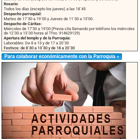
Rosario:
Todos los días (excepto los jueves) a las 18´45
Despacho parroquial:
Martes de 17´30 a 19´00 y Jueves de 11´30 a 13’00.
Despacho de Cáritas:
Miércoles de 17’30 a 19’00 (Previa cita llamando por teléfono los miércoles
de 12´00 a 13´00 horas al Tfno. 914629129)
Apertura del templo y de la Parroquia:
Laborables: De 8 a 13 y de 17 a 20´30
Festivos: de 8`30 a 13´30 y de 18 a 20´30
Para colaborar económicamente con la Parroquia »