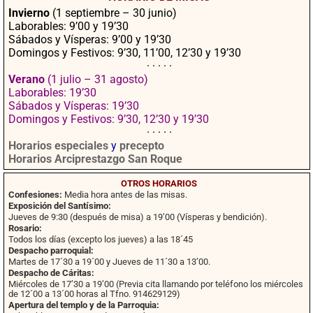
ok
pp
rtir
Invierno
(1 septiembre – 30 junio)
Laborables: 9’00 y 19’30
Sábados y Vísperas: 9’00 y 19’30
Domingos y Festivos: 9’30, 11’00, 12’30 y 19’30
· · · · ·
Verano
(1 julio – 31 agosto)
Laborables: 19’30
Sábados y Vísperas: 19’30
Domingos y Festivos: 9’30, 12’30 y 19’30
· · · · ·
Horarios especiales
y
precepto
Horarios Arciprestazgo San Roque
OTROS HORARIOS
Confesiones:
Media hora antes de las misas.
Exposición del Santísimo:
Jueves de 9:30 (después de misa) a 19’00 (Vísperas y bendición).
Rosario:
Todos los días (excepto los jueves) a las 18´45
Despacho parroquial:
Martes de 17´30 a 19´00 y Jueves de 11´30 a 13’00.
Despacho de Cáritas:
Miércoles de 17’30 a 19’00 (Previa cita llamando por teléfono los miércoles
de 12´00 a 13´00 horas al Tfno. 914629129)
Apertura del templo y de la Parroquia: