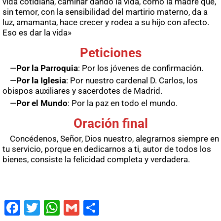
vida cotidiana, caminar dando la vida, como la madre que,
sin temor, con la sensibilidad del martirio materno, da a
luz, amamanta, hace crecer y rodea a su hijo con afecto.
Eso es dar la vida»
Peticiones
—
Por la Parroquia
: Por los jóvenes de confirmación.
—
Por la Iglesia
: Por nuestro cardenal D. Carlos, los
obispos auxiliares y sacerdotes de Madrid.
—
Por el Mundo
: Por la paz en todo el mundo.
Oración final
Concédenos, Señor, Dios nuestro, alegrarnos siempre en
tu servicio, porque en dedicarnos a ti, autor de todos los
bienes, consiste la felicidad completa y verdadera.
Fac
Twit
Wha
Gm
Co