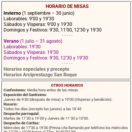
ebo
ter
tsA
ail
mpa
HORARIO DE MISAS
ok
pp
rtir
Invierno
(1 septiembre – 30 junio)
Laborables: 9’00 y 19’30
Sábados y Vísperas: 9’00 y 19’30
Domingos y Festivos: 9’30, 11’00, 12’30 y 19’30
· · · · ·
Verano
(1 julio – 31 agosto)
Laborables: 19’30
Sábados y Vísperas: 19’30
Domingos y Festivos: 9’30, 12’30 y 19’30
· · · · ·
Horarios especiales
y
precepto
Horarios Arciprestazgo San Roque
OTROS HORARIOS
Confesiones:
Media hora antes de las misas.
Exposición del Santísimo:
Jueves de 9:30 (después de misa) a 19’00 (Vísperas y bendición).
Rosario:
Todos los días (excepto los jueves) a las 18´45
Despacho parroquial:
Martes de 17´30 a 19´00 y Jueves de 11´30 a 13’00.
Despacho de Cáritas:
Miércoles de 17’30 a 19’00 (Previa cita llamando por teléfono los miércoles
de 12´00 a 13´00 horas al Tfno. 914629129)