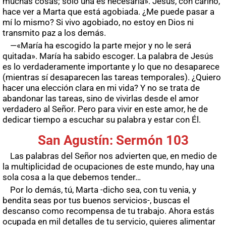
muchas cosas; sólo una es necesaria». Jesús, con cariño,
hace ver a Marta que está agobiada. ¿Me puede pasar a
mí lo mismo? Si vivo agobiado, no estoy en Dios ni
transmito paz a los demás.
—«María ha escogido la parte mejor y no le será
quitada». María ha sabido escoger. La palabra de Jesús
es lo verdaderamente importante y lo que no desaparece
(mientras sí desaparecen las tareas temporales). ¿Quiero
hacer una elección clara en mi vida? Y no se trata de
abandonar las tareas, sino de vivirlas desde el amor
verdadero al Señor. Pero para vivir en este amor, he de
dedicar tiempo a escuchar su palabra y estar con Él.
San Agustín: Sermón 103
Las palabras del Señor nos advierten que, en medio de
la multiplicidad de ocupaciones de este mundo, hay una
sola cosa a la que debemos tender…
Por lo demás, tú, Marta -dicho sea, con tu venia, y
bendita seas por tus buenos servicios-, buscas el
descanso como recompensa de tu trabajo. Ahora estás
ocupada en mil detalles de tu servicio, quieres alimentar