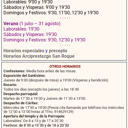
Laborables: 9’00 y 19’30
Sábados y Vísperas: 9’00 y 19’30
Domingos y Festivos: 9’30, 11’00, 12’30 y 19’30
· · · · ·
Verano
(1 julio – 31 agosto)
Laborables: 19’30
Sábados y Vísperas: 19’30
Domingos y Festivos: 9’30, 12’30 y 19’30
· · · · ·
Horarios especiales
y
precepto
Horarios Arciprestazgo San Roque
OTROS HORARIOS
Confesiones:
Media hora antes de las misas.
Exposición del Santísimo:
Jueves de 9:30 (después de misa) a 19’00 (Vísperas y bendición).
Rosario:
Todos los días (excepto los jueves) a las 18´45
Despacho parroquial:
Martes de 17´30 a 19´00 y Jueves de 11´30 a 13’00.
Despacho de Cáritas:
Miércoles de 17’30 a 19’00 (Previa cita llamando por teléfono los miércoles
de 12´00 a 13´00 horas al Tfno. 914629129)
Apertura del templo y de la Parroquia:
Laborables: De 8 a 13 y de 17 a 20´30
Festivos: de 8`30 a 13´30 y de 18 a 20´30