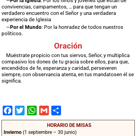
—
Por la Iglesia
: Por los niños y jóvenes que están de
convivencias, campamentos, … para que tengan un
verdadero encuentro con el Señor y una verdadera
experiencia de Iglesia
—
Por el Mundo
: Por la honradez de todos nuestros
políticos.
Oración
Muéstrate propicio con tus siervos, Señor, y multiplica
compasivo los dones de tu gracia sobre ellos, para que,
encendidos de fe, esperanza y caridad, perseveren
siempre, con observancia atenta, en tus mandatosen él se
significa.
Fac
Twit
Wha
Gm
Co
ebo
ter
tsA
ail
mpa
HORARIO DE MISAS
ok
pp
rtir
Invierno
(1 septiembre – 30 junio)