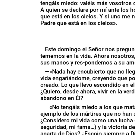
tengáis miedo: valéis más vosotros
A quien se declare por mí ante los 
que está en los cielos. Y si uno me 
Padre que está en los cielos».
Este domingo el Señor nos pregun
tememos en la vida. Ahora nosotros,
sus manos y res-pondemos a su amo
—«Nada hay encubierto que no llegu
vida engañándome, creyendo que pon
creado. Lo que llevo escondido en el
¿Quiero, desde ahora, vivir en la ve
abandono en Él?
—«No tengáis miedo a los que mata
ejemplo de los mártires que no han
¿Considero mi vida como una lucha c
seguridad, mi fama…) y la victoria 
aparta de Dios? ¿Escojo siempre a D