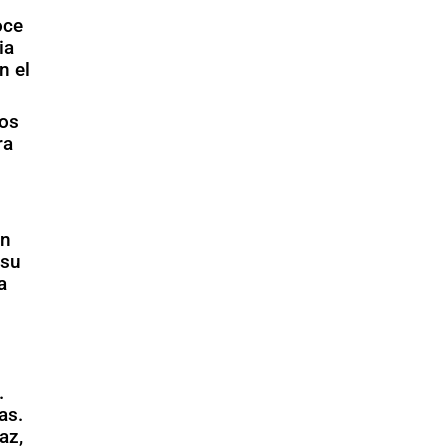
oce
ia
n el
los
ra
on
 su
a
.
as.
az,