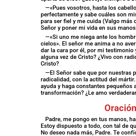
—«Pues vosotros, hasta los cabell
perfectamente y sabe cuáles son mis
para ser fiel y me cuida (Valgo más
Señor y poner mi vida en sus manos
—«Si uno me niega ante los hombre
cielos». El señor me anima a no ave
dar la cara por él, por mi testimonio
alguna vez de Cristo? ¿Vivo con radi
Cristo?
—El Señor sabe que por nuestras 
radicalidad, con la actitud del márti
ayuda y haga constantes pequeños ac
transformación? ¿Le amo verdader
Oración
Padre, me pongo en tus manos, haz 
Estoy dispuesto a todo, con tal de q
No deseo nada más, Padre. Te confío