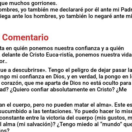
 que muchos gorriones.
hombres, yo también me declararé por él ante mi Pad
niega ante los hombres, yo también lo negaré ante m
Comentario
ta en quién ponemos nuestra confianza y a quién
 delante de Cristo Euca-ristía, ponemos nuestra vida
r..
e a descubrirse». Tengo el peligro de dejar pasar l
go mi confianza en Dios, y en verdad, la pongo en 
 corazón, que me aparta de Dios no está oculto para 
rdad? ¿Quiero confiar absolutamente en Cristo? ¿Me
n el cuerpo, pero no pueden matar el alma». Este es
 sucumbido a las tentaciones. Yo puedo hacer lo mi
onstante entre la victoria del cuerpo (mis gustos, m
del alma (mi salvación)? ¿Tengo miedo al “mundo” qu
ios?