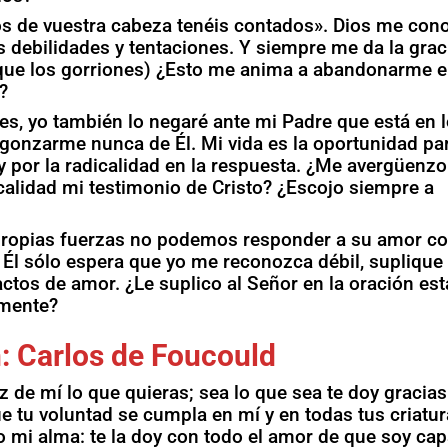
os de vuestra cabeza tenéis contados». Dios me con
 debilidades y tentaciones. Y siempre me da la grac
 que los gorriones) ¿Esto me anima a abandonarme e
?
s, yo también lo negaré ante mi Padre que está en 
rgonzarme nunca de Él. Mi vida es la oportunidad pa
 y por la radicalidad en la respuesta. ¿Me avergüenzo
calidad mi testimonio de Cristo? ¿Escojo siempre a
propias fuerzas no podemos responder a su amor c
r. Él sólo espera que yo me reconozca débil, suplique
tos de amor. ¿Le suplico al Señor en la oración est
amente?
: Carlos de Foucould
de mí lo que quieras; sea lo que sea te doy gracias
ue tu voluntad se cumpla en mí y en todas tus criatur
 mi alma: te la doy con todo el amor de que soy cap