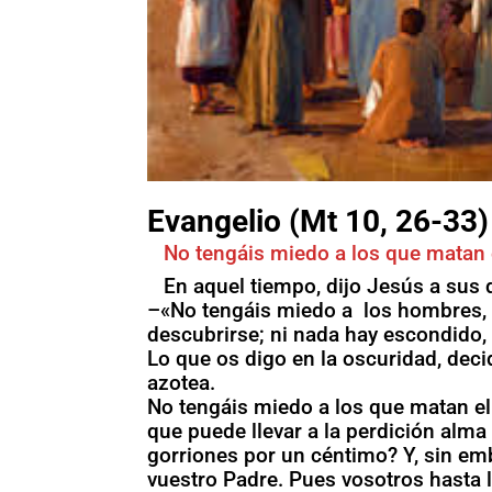
Evangelio (Mt 10, 26-33)
No tengáis miedo a los que matan 
En aquel tiempo, dijo Jesús a sus 
–«No tengáis miedo a los hombres, 
descubrirse; ni nada hay escondido,
Lo que os digo en la oscuridad, decid
azotea.
No tengáis miedo a los que matan el
que puede llevar a la perdición alm
gorriones por un céntimo? Y, sin emb
vuestro Padre. Pues vosotros hasta l