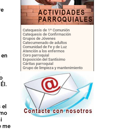
re
i
Catequesis de 1ª Comunión
Catequesis de Confirmación
Grupos de Jóvenes
Catecumenado de adultos
Comunidad de Fe y de Luz
Atención a los enfermos
 en
Coro parroquial
Exposición del Santísimo
Cáritas parroquial
Grupo de limpieza y mantenimiento
a
lo
Él.
 el
smo
i
e me