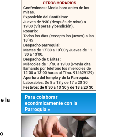
OTROS HORARIOS
Confesiones:
Media hora antes de las
misas.
Exposición del Santísimo:
Jueves de 9:30 (después de misa) a
19’00 (Vísperas y bendición).
Rosario:
Todos los días (excepto los jueves) a las
18´45
Despacho parroquial:
Martes de 17´30 a 19´00 y Jueves de 11
´30 a 13’00.
Despacho de Cáritas:
Miércoles de 17’30 a 19’00 (Previa cita
llamando por teléfono los miércoles de
12´00 a 13´00 horas al Tfno. 914629129)
Apertura del templo y de la Parroquia:
Laborables: De 8 a 13 y de 17 a 20´30
Festivos: de 8`30 a 13´30 y de 18 a 20´30
Para colaborar
e la
económicamente con la
Parroquia »
l
no