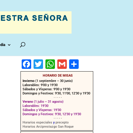
dia
F
T
W
G
C
a
wi
h
m
o
HORARIO DE MISAS
c
tt
at
ai
m
Invierno
(1 septiembre – 30 junio)
Laborables: 9’00 y 19’30
e
er
s
l
p
Sábados y Vísperas: 9’00 y 19’30
Domingos y Festivos: 9’30, 11’00, 12’30 y 19’30
· · · · ·
b
A
ar
Verano
(1 julio – 31 agosto)
Laborables: 19’30
o
p
tir
Sábados y Vísperas: 19’30
Domingos y Festivos: 9’30, 12’30 y 19’30
o
p
· · · · ·
Horarios especiales
y
precepto
Horarios Arciprestazgo San Roque
k