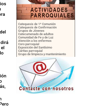
Dios
u
bra
Catequesis de 1ª Comunión
Catequesis de Confirmación
Grupos de Jóvenes
del
Catecumenado de adultos
Comunidad de Fe y de Luz
Atención a los enfermos
 dirá
Coro parroquial
 el
Exposición del Santísimo
Cáritas parroquial
do
Grupo de limpieza y mantenimiento
sión
o
ás,
n
 Pero