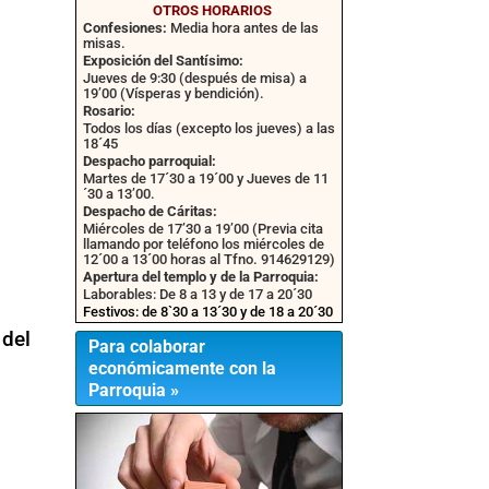
OTROS HORARIOS
Confesiones:
Media hora antes de las
misas.
Exposición del Santísimo:
Jueves de 9:30 (después de misa) a
19’00 (Vísperas y bendición).
Rosario:
Todos los días (excepto los jueves) a las
18´45
Despacho parroquial:
Martes de 17´30 a 19´00 y Jueves de 11
´30 a 13’00.
Despacho de Cáritas:
Miércoles de 17’30 a 19’00 (Previa cita
llamando por teléfono los miércoles de
12´00 a 13´00 horas al Tfno. 914629129)
Apertura del templo y de la Parroquia:
Laborables: De 8 a 13 y de 17 a 20´30
Festivos: de 8`30 a 13´30 y de 18 a 20´30
 del
Para colaborar
económicamente con la
Parroquia »