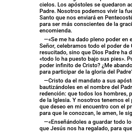
cielos. Los apóstoles se quedaron ad
Padre. Nosotros podemos vivir la fue
Santo que nos enviará en Pentecost
para ser más conscientes de la graci
encomienda.
—«Se me ha dado pleno poder en el c
Señor, celebramos todo el poder de Cr
resucitado, sino que Dios Padre ha d
«todo lo ha puesto bajo sus pies». P
poder infinito de Cristo? ¿Me abando
para participar de la gloria del Padre
—Cristo da el mandato a sus apósto
bautizándoles en el nombre del Padre 
redención: que todos los hombres, par
de la Iglesia. Y nosotros tenemos el 
que deseo en mi encuentro con el pr
para que le conozcan, le amen, le si
—«Enseñándoles a guardar todo lo 
que Jesús nos ha regalado, para qu