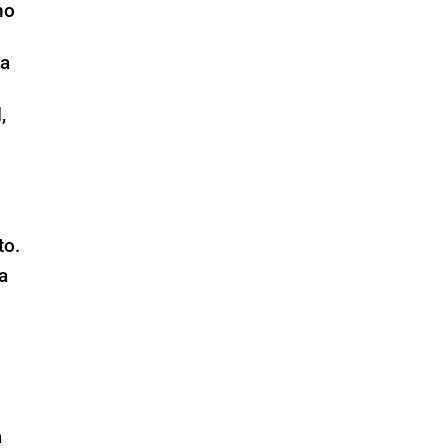
no
la
,
to.
a
a