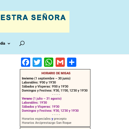
dia
F
T
W
G
C
a
wi
h
m
o
HORARIO DE MISAS
c
tt
at
ai
m
Invierno
(1 septiembre – 30 junio)
Laborables: 9’00 y 19’30
e
er
s
l
p
Sábados y Vísperas: 9’00 y 19’30
Domingos y Festivos: 9’30, 11’00, 12’30 y 19’30
· · · · ·
b
A
ar
Verano
(1 julio – 31 agosto)
Laborables: 19’30
o
p
tir
Sábados y Vísperas: 19’30
Domingos y Festivos: 9’30, 12’30 y 19’30
o
p
· · · · ·
Horarios especiales
y
precepto
Horarios Arciprestazgo San Roque
k