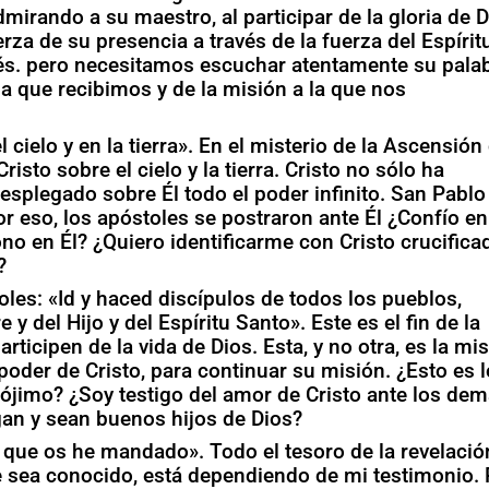
mirando a su maestro, al participar de la gloria de 
rza de su presencia a través de la fuerza del Espírit
és. pero necesitamos escuchar atentamente su pala
a que recibimos y de la misión a la que nos
ielo y en la tierra». En el misterio de la Ascensión 
isto sobre el cielo y la tierra. Cristo no sólo ha
esplegado sobre Él todo el poder infinito. San Pablo
or eso, los apóstoles se postraron ante Él ¿Confío en
no en Él? ¿Quiero identificarme con Cristo crucifica
?
les: «Id y haced discípulos de todos los pueblos,
y del Hijo y del Espíritu Santo». Este es el fin de la
ticipen de la vida de Dios. Esta, y no otra, es la mi
poder de Cristo, para continuar su misión. ¿Esto es l
ójimo? ¿Soy testigo del amor de Cristo ante los dem
gan y sean buenos hijos de Dios?
que os he mandado». Todo el tesoro de la revelació
e sea conocido, está dependiendo de mi testimonio.