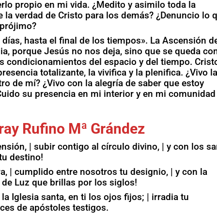
rlo propio en mi vida. ¿Medito y asimilo toda la
e la verdad de Cristo para los demás? ¿Denuncio lo 
 prójimo?
días, hasta el final de los tiempos». La Ascensión d
esia, porque Jesús no nos deja, sino que se queda co
s condicionamientos del espacio y del tiempo. Crist
resencia totalizante, la vivifica y la plenifica. ¿Vivo l
ro de mí? ¿Vivo con la alegría de saber que estoy
¿Cuido su presencia en mi interior y en mi comunidad
ray Rufino Mª Grández
sión, | subir contigo al círculo divino, | y con los s
tu destino!
a, | cumplido entre nosotros tu designio, | y con la
 de Luz que brillas por los siglos!
a Iglesia santa, en ti los ojos fijos; | irradia tu
ces de apóstoles testigos.