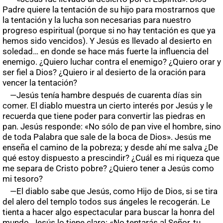
Padre quiere la tentación de su hijo para mostrarnos que
la tentación y la lucha son necesarias para nuestro
progreso espiritual (porque si no hay tentación es que ya
hemos sido vencidos). Y Jesús es llevado al desierto en
soledad… en donde se hace más fuerte la influencia del
enemigo. ¿Quiero luchar contra el enemigo? ¿Quiero orar y
ser fiel a Dios? ¿Quiero ir al desierto de la oración para
vencer la tentación?
—Jesús tenía hambre después de cuarenta días sin
comer. El diablo muestra un cierto interés por Jesús y le
recuerda que tiene poder para convertir las piedras en
pan. Jesús responde: «No sólo de pan vive el hombre, sino
de toda Palabra que sale de la boca de Dios». Jesús me
enseña el camino de la pobreza; y desde ahí me salva ¿De
qué estoy dispuesto a prescindir? ¿Cuál es mi riqueza que
me separa de Cristo pobre? ¿Quiero tener a Jesús como
mi tesoro?
—El diablo sabe que Jesús, como Hijo de Dios, si se tira
del alero del templo todos sus ángeles le recogerán. Le
tienta a hacer algo espectacular para buscar la honra del
mundo. Jesús lo tiene claro: «No tentarás al Señor, tu