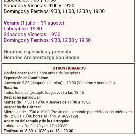
Sábados y Vísperas: 9’00 y 19’30
Domingos y Festivos: 9’30, 11’00, 12’30 y 19’30
· · · · ·
Verano
(1 julio – 31 agosto)
Laborables: 19’30
Sábados y Vísperas: 19’30
Domingos y Festivos: 9’30, 12’30 y 19’30
· · · · ·
Horarios especiales
y
precepto
Horarios Arciprestazgo San Roque
OTROS HORARIOS
Confesiones:
Media hora antes de las misas.
Exposición del Santísimo:
Jueves de 9:30 (después de misa) a 19’00 (Vísperas y bendición).
Rosario:
Todos los días (excepto los jueves) a las 18´45
Despacho parroquial:
Martes de 17´30 a 19´00 y Jueves de 11´30 a 13’00.
Despacho de Cáritas:
Miércoles de 17’30 a 19’00 (Previa cita llamando por teléfono los miércoles
de 12´00 a 13´00 horas al Tfno. 914629129)
Apertura del templo y de la Parroquia:
Laborables: De 8 a 13 y de 17 a 20´30
Festivos: de 8`30 a 13´30 y de 18 a 20´30