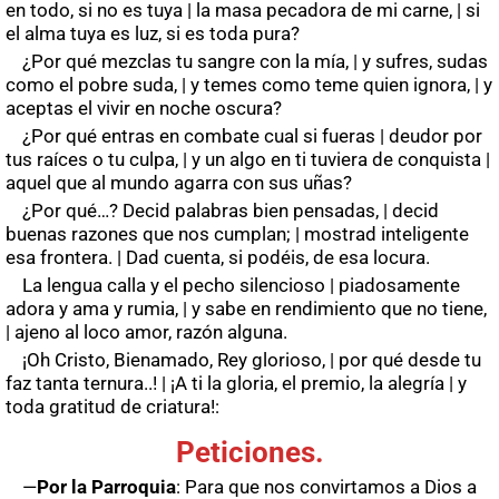
en todo, si no es tuya | la masa pecadora de mi carne, | si
el alma tuya es luz, si es toda pura?
¿Por qué mezclas tu sangre con la mía, | y sufres, sudas
como el pobre suda, | y temes como teme quien ignora, | y
aceptas el vivir en noche oscura?
¿Por qué entras en combate cual si fueras | deudor por
tus raíces o tu culpa, | y un algo en ti tuviera de conquista |
aquel que al mundo agarra con sus uñas?
¿Por qué…? Decid palabras bien pensadas, | decid
buenas razones que nos cumplan; | mostrad inteligente
esa frontera. | Dad cuenta, si podéis, de esa locura.
La lengua calla y el pecho silencioso | piadosamente
adora y ama y rumia, | y sabe en rendimiento que no tiene,
| ajeno al loco amor, razón alguna.
¡Oh Cristo, Bienamado, Rey glorioso, | por qué desde tu
faz tanta ternura..! | ¡A ti la gloria, el premio, la alegría | y
toda gratitud de criatura!:
Peticiones.
—
Por la Parroquia
: Para que nos convirtamos a Dios a