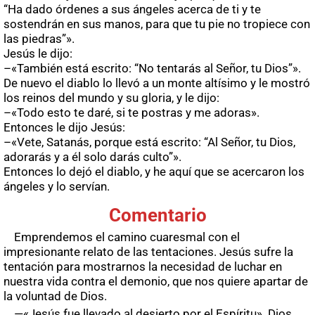
“Ha dado órdenes a sus ángeles acerca de ti y te
sostendrán en sus manos, para que tu pie no tropiece con
las piedras”».
Jesús le dijo:
–«También está escrito: “No tentarás al Señor, tu Dios”».
De nuevo el diablo lo llevó a un monte altísimo y le mostró
los reinos del mundo y su gloria, y le dijo:
–«Todo esto te daré, si te postras y me adoras».
Entonces le dijo Jesús:
–«Vete, Satanás, porque está escrito: “Al Señor, tu Dios,
adorarás y a él solo darás culto”».
Entonces lo dejó el diablo, y he aquí que se acercaron los
ángeles y lo servían.
Comentario
Emprendemos el camino cuaresmal con el
impresionante relato de las tentaciones. Jesús sufre la
tentación para mostrarnos la necesidad de luchar en
nuestra vida contra el demonio, que nos quiere apartar de
la voluntad de Dios.
—«Jesús fue llevado al desierto por el Espíritu». Dios