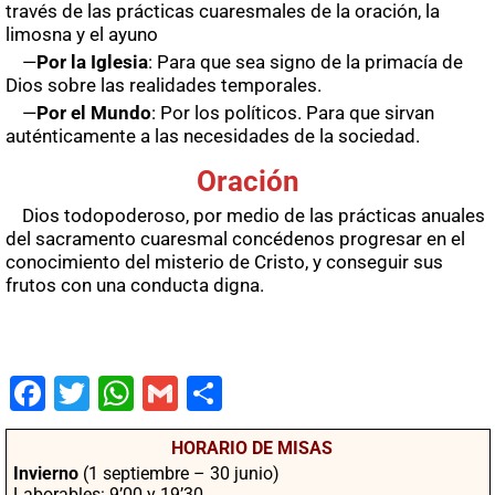
través de las prácticas cuaresmales de la oración, la
limosna y el ayuno
—
Por la Iglesia
: Para que sea signo de la primacía de
Dios sobre las realidades temporales.
—
Por el Mundo
: Por los políticos. Para que sirvan
auténticamente a las necesidades de la sociedad.
Oración
Dios todopoderoso, por medio de las prácticas anuales
del sacramento cuaresmal concédenos progresar en el
conocimiento del misterio de Cristo, y conseguir sus
frutos con una conducta digna.
Fac
Twit
Wha
Gm
Co
ebo
ter
tsA
ail
mpa
HORARIO DE MISAS
ok
pp
rtir
Invierno
(1 septiembre – 30 junio)
Laborables: 9’00 y 19’30