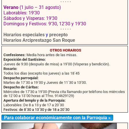
· · · · ·
Verano
(1 julio – 31 agosto)
Laborables: 19’30
Sábados y Vísperas: 19’30
Domingos y Festivos: 9’30, 12’30 y 19’30
· · · · ·
Horarios especiales
y
precepto
Horarios Arciprestazgo San Roque
OTROS HORARIOS
Confesiones:
Media hora antes de las misas.
Exposición del Santísimo:
Jueves de 9:30 (después de misa) a 19’00 (Vísperas y bendición).
Rosario:
Todos los días (excepto los jueves) a las 18´45
Despacho parroquial:
Martes de 17´30 a 19´00 y Jueves de 11´30 a 13’00.
Despacho de Cáritas:
Miércoles de 17’30 a 19’00 (Previa cita llamando por teléfono los miércoles
de 12´00 a 13´00 horas al Tfno. 914629129)
Apertura del templo y de la Parroquia:
Laborables: De 8 a 13 y de 17 a 20´30
Festivos: de 8`30 a 13´30 y de 18 a 20´30
Para colaborar económicamente con la Parroquia »