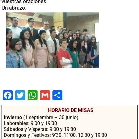
vuestras oraciones.
Un abrazo.
Fac
Twit
Wha
Gm
Co
ebo
ter
tsA
ail
mpa
HORARIO DE MISAS
ok
pp
rtir
Invierno
(1 septiembre – 30 junio)
Laborables: 9’00 y 19’30
Sábados y Vísperas: 9’00 y 19’30
Domingos y Festivos: 9’30, 11’00, 12’30 y 19’30