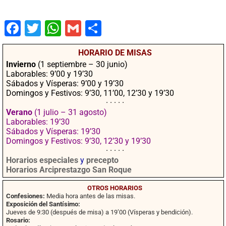
Fac
Twit
Wha
Gm
Co
ebo
ter
tsA
ail
mpa
HORARIO DE MISAS
ok
pp
rtir
Invierno
(1 septiembre – 30 junio)
Laborables: 9’00 y 19’30
Sábados y Vísperas: 9’00 y 19’30
Domingos y Festivos: 9’30, 11’00, 12’30 y 19’30
· · · · ·
Verano
(1 julio – 31 agosto)
Laborables: 19’30
Sábados y Vísperas: 19’30
Domingos y Festivos: 9’30, 12’30 y 19’30
· · · · ·
Horarios especiales
y
precepto
Horarios Arciprestazgo San Roque
OTROS HORARIOS
Confesiones:
Media hora antes de las misas.
Exposición del Santísimo:
Jueves de 9:30 (después de misa) a 19’00 (Vísperas y bendición).
Rosario: