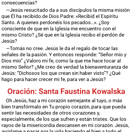
consecuencias?
—Jesús resucitado da a sus discípulos la misma misión
que Él ha recibido de Dios Padre: «Recibid el Espíritu
Santo. A quienes perdonéis los pecados…». ¿Soy
consciente de que en la Iglesia me encuentro con el
mismo Cristo? ¿Sé que en la Iglesia recibo el perdón de
Jesús?
—Tomás no cree. Jesús le da el regalo de tocar las
señales de la pasión. Y entonces responde: “Señor mío y
Dios mío” ¿Valoro mi fe, como la que me hace tocar al
mismo Señor? ¿Me creo de verdad la bienaventuranza de
Jesús: “Dichosos los que crean sin haber visto”? ¿Qué
hago para hacer crecer mi fe, para ver a Jesús?
Oración: Santa Faustina Kowalska
Oh Jesús, haz a mi corazón semejante al tuyo, o más
bien transfórmalo en Tu propio corazón, para que pueda
sentir las necesidades de otros corazones y,
especialmente, de los que sufren y están tristes. Que los
rayos de la misericordia descansen en mi corazón. Jesús,
ayúdame a pasar por la vida haciendo el bien a todo el