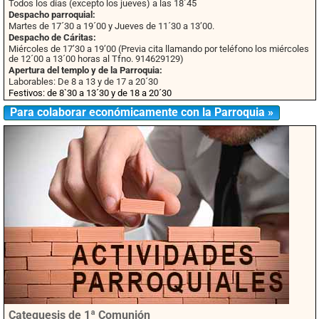
Todos los días (excepto los jueves) a las 18´45
Despacho parroquial:
Martes de 17´30 a 19´00 y Jueves de 11´30 a 13’00.
Despacho de Cáritas:
Miércoles de 17’30 a 19’00 (Previa cita llamando por teléfono los miércoles
de 12´00 a 13´00 horas al Tfno. 914629129)
Apertura del templo y de la Parroquia:
Laborables: De 8 a 13 y de 17 a 20´30
Festivos: de 8`30 a 13´30 y de 18 a 20´30
Para colaborar económicamente con la Parroquia »
Catequesis de 1ª Comunión