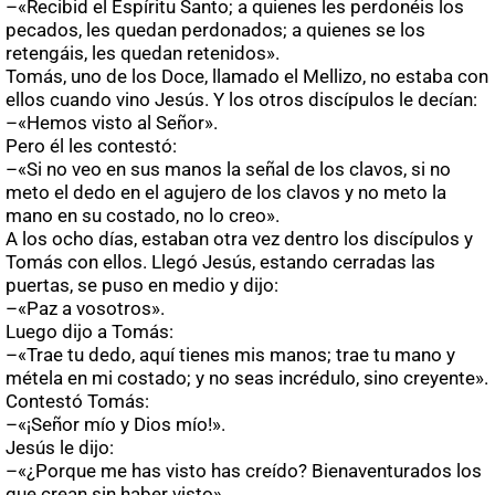
–«Recibid el Espíritu Santo; a quienes les perdonéis los
pecados, les quedan perdonados; a quienes se los
retengáis, les quedan retenidos».
Tomás, uno de los Doce, llamado el Mellizo, no estaba con
ellos cuando vino Jesús. Y los otros discípulos le decían:
–«Hemos visto al Señor».
Pero él les contestó:
–«Si no veo en sus manos la señal de los clavos, si no
meto el dedo en el agujero de los clavos y no meto la
mano en su costado, no lo creo».
A los ocho días, estaban otra vez dentro los discípulos y
Tomás con ellos. Llegó Jesús, estando cerradas las
puertas, se puso en medio y dijo:
–«Paz a vosotros».
Luego dijo a Tomás:
–«Trae tu dedo, aquí tienes mis manos; trae tu mano y
métela en mi costado; y no seas incrédulo, sino creyente».
Contestó Tomás:
–«¡Señor mío y Dios mío!».
Jesús le dijo:
–«¿Porque me has visto has creído? Bienaventurados los
que crean sin haber visto».