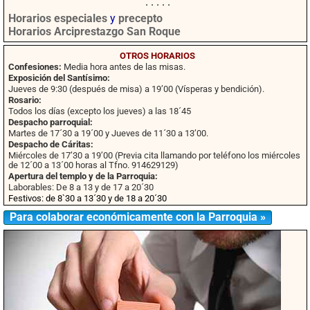
· · · · ·
Horarios especiales
y
precepto
Horarios Arciprestazgo San Roque
OTROS HORARIOS
Confesiones:
Media hora antes de las misas.
Exposición del Santísimo:
Jueves de 9:30 (después de misa) a 19’00 (Vísperas y bendición).
Rosario:
Todos los días (excepto los jueves) a las 18´45
Despacho parroquial:
Martes de 17´30 a 19´00 y Jueves de 11´30 a 13’00.
Despacho de Cáritas:
Miércoles de 17’30 a 19’00 (Previa cita llamando por teléfono los miércoles
de 12´00 a 13´00 horas al Tfno. 914629129)
Apertura del templo y de la Parroquia:
Laborables: De 8 a 13 y de 17 a 20´30
Festivos: de 8`30 a 13´30 y de 18 a 20´30
Para colaborar económicamente con la Parroquia »