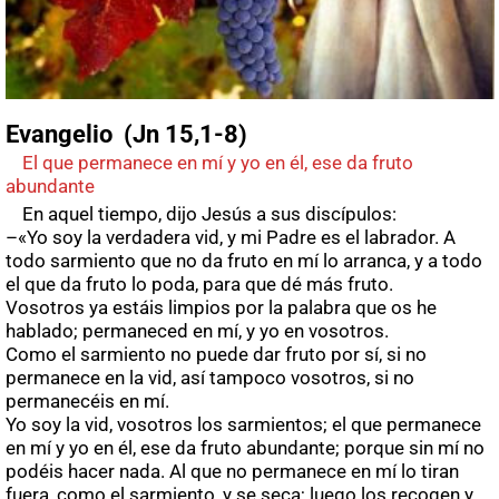
Evangelio (Jn 15,1-8)
El que permanece en mí y yo en él, ese da fruto
abundante
En aquel tiempo, dijo Jesús a sus discípulos:
–«Yo soy la verdadera vid, y mi Padre es el labrador. A
todo sarmiento que no da fruto en mí lo arranca, y a todo
el que da fruto lo poda, para que dé más fruto.
Vosotros ya estáis limpios por la palabra que os he
hablado; permaneced en mí, y yo en vosotros.
Como el sarmiento no puede dar fruto por sí, si no
permanece en la vid, así tampoco vosotros, si no
permanecéis en mí.
Yo soy la vid, vosotros los sarmientos; el que permanece
en mí y yo en él, ese da fruto abundante; porque sin mí no
podéis hacer nada. Al que no permanece en mí lo tiran
fuera, como el sarmiento, y se seca; luego los recogen y