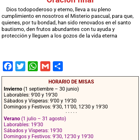
Dios todopoderoso y eterno, lleva a su pleno
cumplimiento en nosotros el Misterio pascual, para que,
quienes, por tu bondad, han sido renovados en el santo
bautismo, den frutos abundantes con tu ayuda y
protección y lleguen a los gozos de la vida eterna
Fac
Twit
Wha
Gm
Co
ebo
ter
tsA
ail
mpa
HORARIO DE MISAS
ok
pp
rtir
Invierno
(1 septiembre – 30 junio)
Laborables: 9’00 y 19’30
Sábados y Vísperas: 9’00 y 19’30
Domingos y Festivos: 9’30, 11’00, 12’30 y 19’30
· · · · ·
Verano
(1 julio – 31 agosto)
Laborables: 19’30
Sábados y Vísperas: 19’30
Domingos y Festivos: 9’30, 12’30 y 19’30