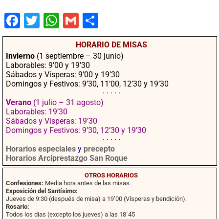
Fac
Twit
Wha
Gm
Co
ebo
ter
tsA
ail
mpa
HORARIO DE MISAS
ok
pp
rtir
Invierno
(1 septiembre – 30 junio)
Laborables: 9’00 y 19’30
Sábados y Vísperas: 9’00 y 19’30
Domingos y Festivos: 9’30, 11’00, 12’30 y 19’30
· · · · ·
Verano
(1 julio – 31 agosto)
Laborables: 19’30
Sábados y Vísperas: 19’30
Domingos y Festivos: 9’30, 12’30 y 19’30
· · · · ·
Horarios especiales
y
precepto
Horarios Arciprestazgo San Roque
OTROS HORARIOS
Confesiones:
Media hora antes de las misas.
Exposición del Santísimo:
Jueves de 9:30 (después de misa) a 19’00 (Vísperas y bendición).
Rosario:
Todos los días (excepto los jueves) a las 18´45