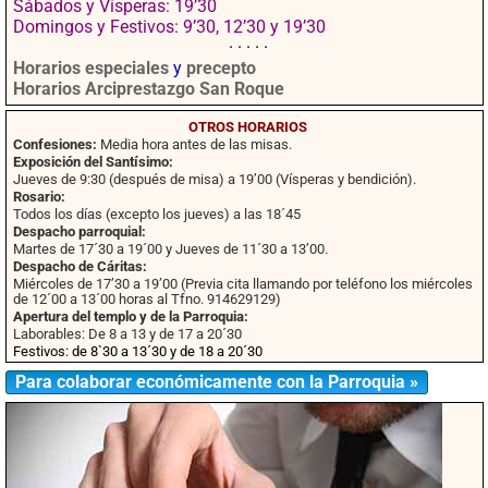
Sábados y Vísperas: 19’30
Domingos y Festivos: 9’30, 12’30 y 19’30
· · · · ·
Horarios especiales
y
precepto
Horarios Arciprestazgo San Roque
OTROS HORARIOS
Confesiones:
Media hora antes de las misas.
Exposición del Santísimo:
Jueves de 9:30 (después de misa) a 19’00 (Vísperas y bendición).
Rosario:
Todos los días (excepto los jueves) a las 18´45
Despacho parroquial:
Martes de 17´30 a 19´00 y Jueves de 11´30 a 13’00.
Despacho de Cáritas:
Miércoles de 17’30 a 19’00 (Previa cita llamando por teléfono los miércoles
de 12´00 a 13´00 horas al Tfno. 914629129)
Apertura del templo y de la Parroquia:
Laborables: De 8 a 13 y de 17 a 20´30
Festivos: de 8`30 a 13´30 y de 18 a 20´30
Para colaborar económicamente con la Parroquia »