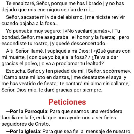
Te ensalzaré, Señor, porque me has librado | y no has
dejado que mis enemigos se rían de mí….
Señor, sacaste mi vida del abismo, | me hiciste revivir
cuando bajaba a la fosa…
Yo pensaba muy seguro: | «No vacilaré jamás». | Tu
bondad, Señor, me aseguraba | el honor y la fuerza; | pero
escondiste tu rostro, | y quedé desconcertado.
A ti, Señor, llamé, | supliqué a mi Dios: | «¡Qué ganas con
mi muerte, | con que yo baje a la fosa? / ¿Te va a dar
gracias el polvo, | o va a proclamar tu lealtad?
Escucha, Señor, y ten piedad de mí, | Señor, socórreme».
| Cambiaste mi luto en danzas, | me desataste el sayal y
me has vestido de fiesta; Te cantará mi alma sin callarse, |
Señor, Dios mío, te daré gracias por siempre.
Peticiones
—
Por la Parroquia
: Para que seamos una verdadera
familia en la fe, en la que nos ayudemos a ser fieles
seguidores de Cristo.
—
Por la Iglesia
: Para que sea fiel al mensaje de nuestro