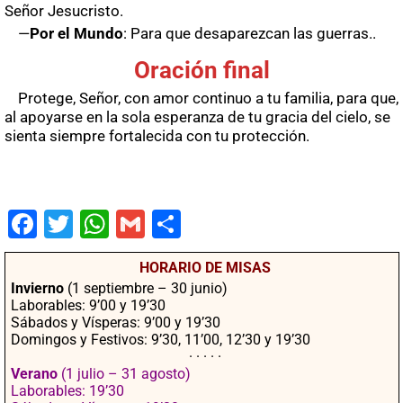
Señor Jesucristo.
—
Por el Mundo
: Para que desaparezcan las guerras..
Oración final
Protege, Señor, con amor continuo a tu familia, para que,
al apoyarse en la sola esperanza de tu gracia del cielo, se
sienta siempre fortalecida con tu protección.
Fac
Twit
Wha
Gm
Co
ebo
ter
tsA
ail
mpa
HORARIO DE MISAS
ok
pp
rtir
Invierno
(1 septiembre – 30 junio)
Laborables: 9’00 y 19’30
Sábados y Vísperas: 9’00 y 19’30
Domingos y Festivos: 9’30, 11’00, 12’30 y 19’30
· · · · ·
Verano
(1 julio – 31 agosto)
Laborables: 19’30