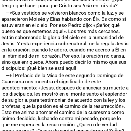
tengo que hacer para que Cristo sea
todo
en mi vida?
—«Sus vestidos se volvieron blancos como la luz, y se
aparecieron Moisés y Elías hablando con Él». Es como si
estuvieran en el cielo. Por eso Pedro dijo: «¡Señor, qué
bueno es que estemos aquí!». Los tres más cercanos,
están saboreando la gloria del cielo en la humanidad de
Jesús. Y esta experiencia sobrenatural me la regala Jesús
en la oración, cuando le adoro, cuando me acerco a Él en
la intimidad de mi corazón. Por eso, la oración no cansa,
sino que enriquece. Ahora puedo decir lo mismo que sus
discípulos: ¡Qué bien se está aquí!
—El Prefacio de la Misa de este segundo Domingo de
Cuaresma nos muestra el significado de este
acontecimiento: «Jesús, después de anunciar su muerte a
los discípulos, les mostró en el monte santo el esplendor
de su gloria, para testimoniar, de acuerdo con la ley y los
profetas, que la pasión es el camino de la resurrección».
Esto me anima a tomar el camino de la cuaresma como
ánimo decidido, luchando contra mi pecado, porque lo
que me espera es la resurrección. ¿Quiero de verdad
coger mi cruz? ¿Quiero de verdad convertirme al Señor?