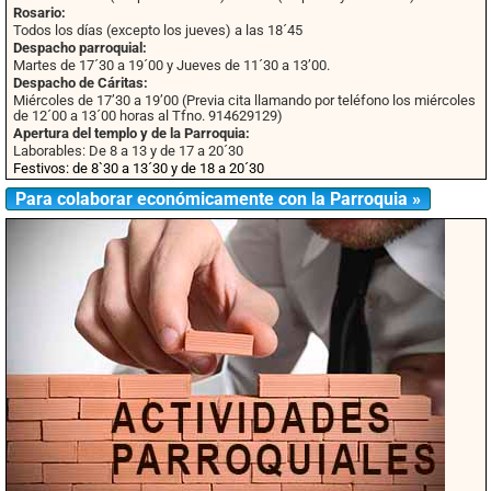
Rosario:
Todos los días (excepto los jueves) a las 18´45
Despacho parroquial:
Martes de 17´30 a 19´00 y Jueves de 11´30 a 13’00.
Despacho de Cáritas:
Miércoles de 17’30 a 19’00 (Previa cita llamando por teléfono los miércoles
de 12´00 a 13´00 horas al Tfno. 914629129)
Apertura del templo y de la Parroquia:
Laborables: De 8 a 13 y de 17 a 20´30
Festivos: de 8`30 a 13´30 y de 18 a 20´30
Para colaborar económicamente con la Parroquia »