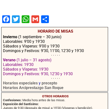
Fac
Twit
Wha
Gm
Co
ebo
ter
tsA
ail
mpa
HORARIO DE MISAS
ok
pp
rtir
Invierno
(1 septiembre – 30 junio)
Laborables: 9’00 y 19’30
Sábados y Vísperas: 9’00 y 19’30
Domingos y Festivos: 9’30, 11’00, 12’30 y 19’30
· · · · ·
Verano
(1 julio – 31 agosto)
Laborables: 19’30
Sábados y Vísperas: 19’30
Domingos y Festivos: 9’30, 12’30 y 19’30
· · · · ·
Horarios especiales
y
precepto
Horarios Arciprestazgo San Roque
OTROS HORARIOS
Confesiones:
Media hora antes de las misas.
Exposición del Santísimo:
Jueves de 9:30 (después de misa) a 19’00 (Vísperas y bendición).