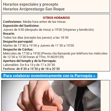
Horarios especiales
y
precepto
Horarios Arciprestazgo San Roque
OTROS HORARIOS
Confesiones:
Media hora antes de las misas.
Exposición del Santísimo:
Jueves de 9:30 (después de misa) a 19’00 (Vísperas y bendición).
Rosario:
Todos los días (excepto los jueves) a las 18´45
Despacho parroquial:
Martes de 17´30 a 19´00 y Jueves de 11´30 a 13’00.
Despacho de Cáritas:
Miércoles de 17’30 a 19’00 (Previa cita llamando por teléfono los miércoles
de 12´00 a 13´00 horas al Tfno. 914629129)
Apertura del templo y de la Parroquia:
Laborables: De 8 a 13 y de 17 a 20´30
Festivos: de 8`30 a 13´30 y de 18 a 20´30
Para colaborar económicamente con la Parroquia »