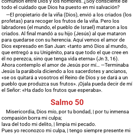
comunión entre Dios y los hombres. ¿Soy consciente de
todo el cuidado que Dios ha puesto en mi salvación?
—El propietario de la viña (Dios), envió a los criados (los
profetas) para recoger los frutos de la viña. Pero los
labradores (el mundo, el pueblo de Israel) mataron a los
criados. Al final mandó a su hijo (Jesús) al que mataron
para quedarse con su herencia. Aquí vemos el amor de
Dios expresado en San Juan: «tanto amó Dios al mundo,
que entregó a su Unigénito, para que todo el que cree en
él no perezca, sino que tenga vida eterna» (Jn 3, 16).
Ahora contemplo el amor de Jesús por mí… —Terminaba
Jesús la parábola diciendo a los sacerdotes y ancianos,
«se os quitará a vosotros el Reino de Dios y se dará a un
pueblo que produzca sus frutos». ¡Ojala pueda decir de mí
el Señor: «Ha dado los frutos que esperaba».
Salmo 50
Misericordia, Dios mío, por tu bondad, | por tu inmensa
compasión borra mi culpa;
lava del todo mi delito, | limpia mi pecado.
Pues yo reconozco mi culpa, | tengo siempre presente mi