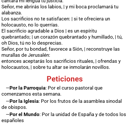
cantará mi lengua tu justicia.
Señor, me abrirás los labios, | y mi boca proclamará tu
alabanza.
Los sacrificios no te satisfacen: | si te ofreciera un
holocausto, no lo querrías.
El sacrificio agradable a Dios | es un espíritu
quebrantado; | un corazón quebrantado y humillado, | tú,
oh Dios, tú no lo desprecias.
Señor, por tu bondad, favorece a Sión, | reconstruye las
murallas de Jerusalén:
entonces aceptarás los sacrificios rituales, | ofrendas y
holocaustos, | sobre tu altar se inmolarán novillos.
Peticiones
—
Por la Parroquia
: Por el curso pastoral que
comenzamos esta semana.
—
Por la Iglesia
: Por los frutos de la asamblea sinodal
de obispos.
—
Por el Mundo
: Por la unidad de España y de todos los
españoles