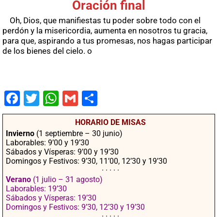
Oración final
Oh, Dios, que manifiestas tu poder sobre todo con el
perdón y la misericordia, aumenta en nosotros tu gracia,
para que, aspirando a tus promesas, nos hagas participar
de los bienes del cielo. o
Fac
Twit
Wha
Gm
Co
ebo
ter
tsA
ail
mpa
HORARIO DE MISAS
ok
pp
rtir
Invierno
(1 septiembre – 30 junio)
Laborables: 9’00 y 19’30
Sábados y Vísperas: 9’00 y 19’30
Domingos y Festivos: 9’30, 11’00, 12’30 y 19’30
· · · · ·
Verano
(1 julio – 31 agosto)
Laborables: 19’30
Sábados y Vísperas: 19’30
Domingos y Festivos: 9’30, 12’30 y 19’30
· · · · ·