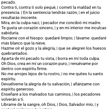
pecado.
Contra ti, contra ti solo pequé, | cometí la maldad en tu
presencia. | En la sentencia tendrás razón, | en el juicio
resultarás inocente.
Mira, en la culpa nací, | pecador me concibió mi madre.
Te gusta un corazón sincero, | y en mi interior me inculcas
sabiduría.
Rocíame con el hisopo: quedaré limpio; | lávame: quedaré
más blanco que la nieve.
Hazme oír el gozo y la alegría, | que se alegren los huesos
quebrantados.
Aparta de mi pecado tu vista, | borra en mí toda culpa.
Oh Dios, crea en mí un corazón puro, | renuévame por
dentro con espíritu firme.
No me arrojes lejos de tu rostro, | no me quites tu santo
espíritu.
Devuélveme la alegría de tu salvación, | afiánzame con
espíritu generoso.
Enseñaré a los malvados tus caminos, | los pecadores
volverán a ti.
Líbrame de la sangre, oh Dios, | Dios, Salvador mío, | y