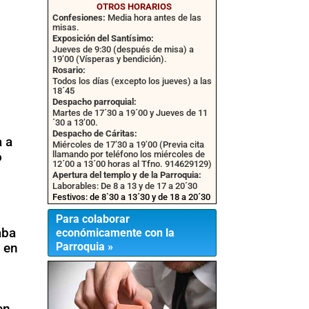
OTROS HORARIOS
Confesiones:
Media hora antes de las
misas.
Exposición del Santísimo:
Jueves de 9:30 (después de misa) a
19’00 (Vísperas y bendición).
Rosario:
Todos los días (excepto los jueves) a las
18´45
Despacho parroquial:
Martes de 17´30 a 19´00 y Jueves de 11
´30 a 13’00.
Despacho de Cáritas:
a a
Miércoles de 17’30 a 19’00 (Previa cita
o
llamando por teléfono los miércoles de
12´00 a 13´00 horas al Tfno. 914629129)
Apertura del templo y de la Parroquia:
Laborables: De 8 a 13 y de 17 a 20´30
Festivos: de 8`30 a 13´30 y de 18 a 20´30
Para colaborar
aba
económicamente con la
o en
Parroquia »
en