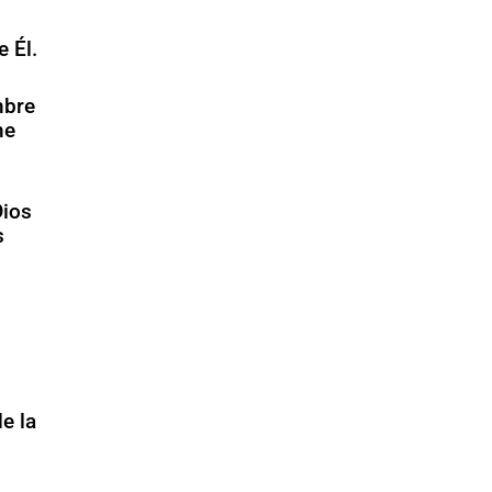
 Él.
mbre
me
Dios
s
e la