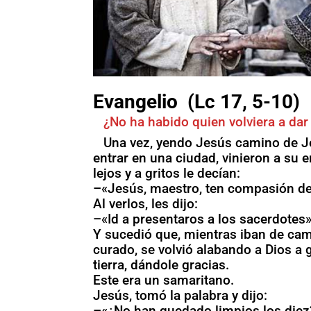
Evangelio (Lc 17, 5-10)
¿No ha habido quien volviera a dar
Una vez, yendo Jesús camino de Je
entrar en una ciudad, vinieron a su 
lejos y a gritos le decían:
–«Jesús, maestro, ten compasión de
Al verlos, les dijo:
–«Id a presentaros a los sacerdotes»
Y sucedió que, mientras iban de cam
curado, se volvió alabando a Dios a g
tierra, dándole gracias.
Este era un samaritano.
Jesús, tomó la palabra y dijo:
–«¿No han quedado limpios los diez?