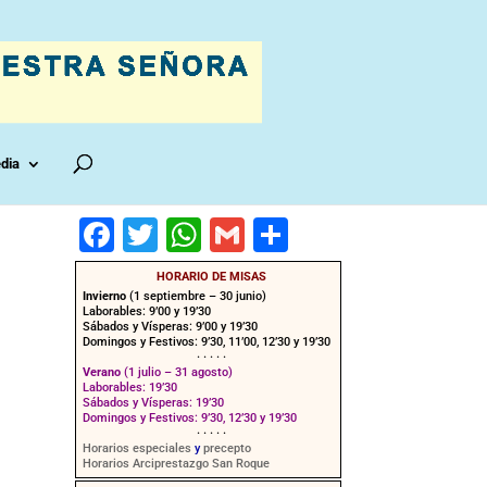
dia
F
T
W
G
C
a
wi
h
m
o
HORARIO DE MISAS
c
tt
at
ai
m
Invierno
(1 septiembre – 30 junio)
Laborables: 9’00 y 19’30
e
er
s
l
p
Sábados y Vísperas: 9’00 y 19’30
Domingos y Festivos: 9’30, 11’00, 12’30 y 19’30
· · · · ·
b
A
ar
Verano
(1 julio – 31 agosto)
Laborables: 19’30
o
p
tir
Sábados y Vísperas: 19’30
Domingos y Festivos: 9’30, 12’30 y 19’30
o
p
· · · · ·
Horarios especiales
y
precepto
Horarios Arciprestazgo San Roque
k