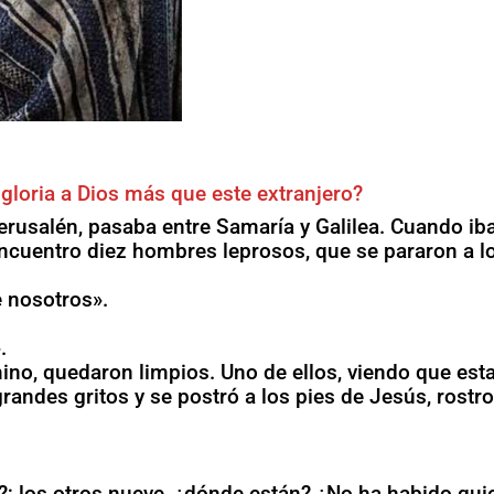
 gloria a Dios más que este extranjero?
rusalén, pasaba entre Samaría y Galilea. Cuando ib
encuentro diez hombres leprosos, que se pararon a l
 nosotros».
.
ino, quedaron limpios. Uno de ellos, viendo que est
randes gritos y se postró a los pies de Jesús, rostr
; los otros nueve, ¿dónde están? ¿No ha habido qui