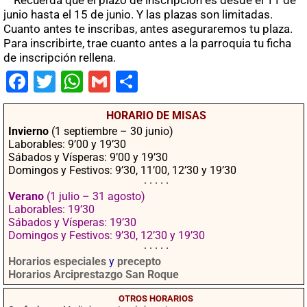
junio hasta el 15 de junio. Y las plazas son limitadas.
Cuanto antes te inscribas, antes aseguraremos tu plaza.
Para inscribirte, trae cuanto antes a la parroquia tu ficha
de inscripción rellena.
Fac
Twit
Wha
Gm
Co
ebo
ter
tsA
ail
mpa
HORARIO DE MISAS
ok
pp
rtir
Invierno
(1 septiembre – 30 junio)
Laborables: 9’00 y 19’30
Sábados y Vísperas: 9’00 y 19’30
Domingos y Festivos: 9’30, 11’00, 12’30 y 19’30
· · · · ·
Verano
(1 julio – 31 agosto)
Laborables: 19’30
Sábados y Vísperas: 19’30
Domingos y Festivos: 9’30, 12’30 y 19’30
· · · · ·
Horarios especiales
y
precepto
Horarios Arciprestazgo San Roque
OTROS HORARIOS