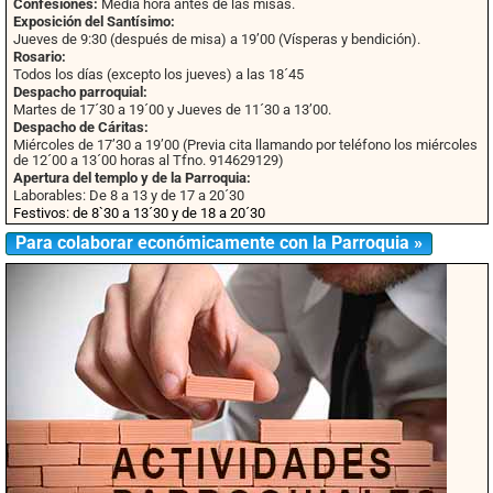
Confesiones:
Media hora antes de las misas.
Exposición del Santísimo:
Jueves de 9:30 (después de misa) a 19’00 (Vísperas y bendición).
Rosario:
Todos los días (excepto los jueves) a las 18´45
Despacho parroquial:
Martes de 17´30 a 19´00 y Jueves de 11´30 a 13’00.
Despacho de Cáritas:
Miércoles de 17’30 a 19’00 (Previa cita llamando por teléfono los miércoles
de 12´00 a 13´00 horas al Tfno. 914629129)
Apertura del templo y de la Parroquia:
Laborables: De 8 a 13 y de 17 a 20´30
Festivos: de 8`30 a 13´30 y de 18 a 20´30
Para colaborar económicamente con la Parroquia »