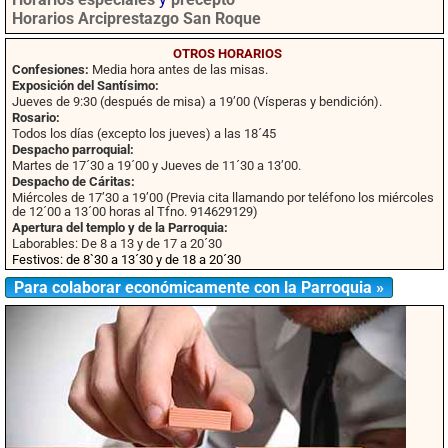
Horarios Arciprestazgo San Roque
OTROS HORARIOS
Confesiones:
Media hora antes de las misas.
Exposición del Santísimo:
Jueves de 9:30 (después de misa) a 19’00 (Vísperas y bendición).
Rosario:
Todos los días (excepto los jueves) a las 18´45
Despacho parroquial:
Martes de 17´30 a 19´00 y Jueves de 11´30 a 13’00.
Despacho de Cáritas:
Miércoles de 17’30 a 19’00 (Previa cita llamando por teléfono los miércoles
de 12´00 a 13´00 horas al Tfno. 914629129)
Apertura del templo y de la Parroquia:
Laborables: De 8 a 13 y de 17 a 20´30
Festivos: de 8`30 a 13´30 y de 18 a 20´30
Para colaborar económicamente con la Parroquia »