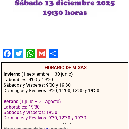
Fac
Twit
Wha
Gm
Co
ebo
ter
tsA
ail
mpa
HORARIO DE MISAS
ok
pp
rtir
Invierno
(1 septiembre – 30 junio)
Laborables: 9’00 y 19’30
Sábados y Vísperas: 9’00 y 19’30
Domingos y Festivos: 9’30, 11’00, 12’30 y 19’30
· · · · ·
Verano
(1 julio – 31 agosto)
Laborables: 19’30
Sábados y Vísperas: 19’30
Domingos y Festivos: 9’30, 12’30 y 19’30
· · · · ·
Horarios especiales
y
precepto