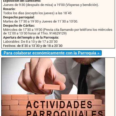
Exposición del Santísimo:
Jueves de 9:30 (después de misa) a 19’00 (Vísperas y bendición).
Rosario:
Todos los días (excepto los jueves) a las 18´45
Despacho parroquial:
Martes de 17´30 a 19´00 y Jueves de 11´30 a 13’00.
Despacho de Cáritas:
Miércoles de 17’30 a 19’00 (Previa cita llamando por teléfono los miércoles
de 12´00 a 13´00 horas al Tfno. 914629129)
Apertura del templo y de la Parroquia:
Laborables: De 8 a 13 y de 17 a 20´30
Festivos: de 8`30 a 13´30 y de 18 a 20´30
Para colaborar económicamente con la Parroquia »