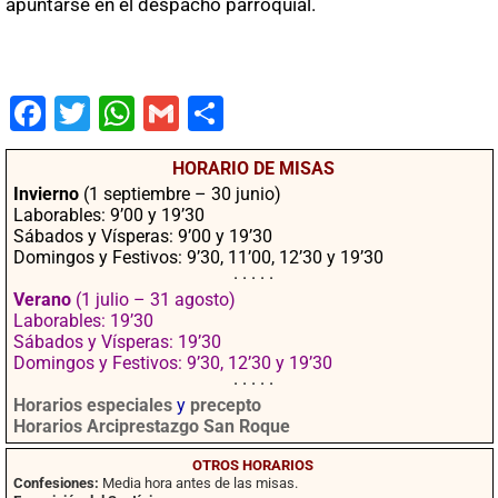
apuntarse en el despacho parroquial.
Fac
Twit
Wha
Gm
Co
ebo
ter
tsA
ail
mpa
HORARIO DE MISAS
ok
pp
rtir
Invierno
(1 septiembre – 30 junio)
Laborables: 9’00 y 19’30
Sábados y Vísperas: 9’00 y 19’30
Domingos y Festivos: 9’30, 11’00, 12’30 y 19’30
· · · · ·
Verano
(1 julio – 31 agosto)
Laborables: 19’30
Sábados y Vísperas: 19’30
Domingos y Festivos: 9’30, 12’30 y 19’30
· · · · ·
Horarios especiales
y
precepto
Horarios Arciprestazgo San Roque
OTROS HORARIOS
Confesiones:
Media hora antes de las misas.