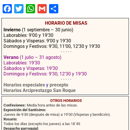
Fac
Twit
Wha
Gm
Co
ebo
ter
tsA
ail
mpa
HORARIO DE MISAS
ok
pp
rtir
Invierno
(1 septiembre – 30 junio)
Laborables: 9’00 y 19’30
Sábados y Vísperas: 9’00 y 19’30
Domingos y Festivos: 9’30, 11’00, 12’30 y 19’30
· · · · ·
Verano
(1 julio – 31 agosto)
Laborables: 19’30
Sábados y Vísperas: 19’30
Domingos y Festivos: 9’30, 12’30 y 19’30
· · · · ·
Horarios especiales
y
precepto
Horarios Arciprestazgo San Roque
OTROS HORARIOS
Confesiones:
Media hora antes de las misas.
Exposición del Santísimo:
Jueves de 9:30 (después de misa) a 19’00 (Vísperas y bendición).
Rosario:
Todos los días (excepto los jueves) a las 18´45
Despacho parroquial: