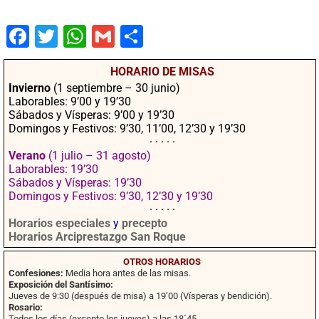
Fac
Twit
Wha
Gm
Co
ebo
ter
tsA
ail
mpa
HORARIO DE MISAS
ok
pp
rtir
Invierno
(1 septiembre – 30 junio)
Laborables: 9’00 y 19’30
Sábados y Vísperas: 9’00 y 19’30
Domingos y Festivos: 9’30, 11’00, 12’30 y 19’30
· · · · ·
Verano
(1 julio – 31 agosto)
Laborables: 19’30
Sábados y Vísperas: 19’30
Domingos y Festivos: 9’30, 12’30 y 19’30
· · · · ·
Horarios especiales
y
precepto
Horarios Arciprestazgo San Roque
OTROS HORARIOS
Confesiones:
Media hora antes de las misas.
Exposición del Santísimo:
Jueves de 9:30 (después de misa) a 19’00 (Vísperas y bendición).
Rosario:
Todos los días (excepto los jueves) a las 18´45