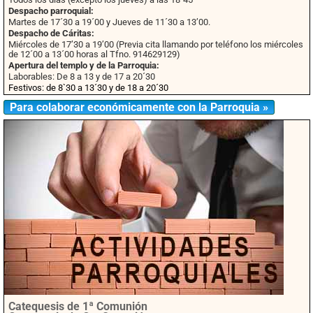
Despacho parroquial:
Martes de 17´30 a 19´00 y Jueves de 11´30 a 13’00.
Despacho de Cáritas:
Miércoles de 17’30 a 19’00 (Previa cita llamando por teléfono los miércoles
de 12´00 a 13´00 horas al Tfno. 914629129)
Apertura del templo y de la Parroquia:
Laborables: De 8 a 13 y de 17 a 20´30
Festivos: de 8`30 a 13´30 y de 18 a 20´30
Para colaborar económicamente con la Parroquia »
Catequesis de 1ª Comunión