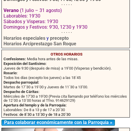
· · · · ·
Verano
(1 julio – 31 agosto)
Laborables: 19’30
Sábados y Vísperas: 19’30
Domingos y Festivos: 9’30, 12’30 y 19’30
· · · · ·
Horarios especiales
y
precepto
Horarios Arciprestazgo San Roque
OTROS HORARIOS
Confesiones:
Media hora antes de las misas.
Exposición del Santísimo:
Jueves de 9:30 (después de misa) a 19’00 (Vísperas y bendición).
Rosario:
Todos los días (excepto los jueves) a las 18´45
Despacho parroquial:
Martes de 17´30 a 19´00 y Jueves de 11´30 a 13’00.
Despacho de Cáritas:
Miércoles de 17’30 a 19’00 (Previa cita llamando por teléfono los miércoles
de 12´00 a 13´00 horas al Tfno. 914629129)
Apertura del templo y de la Parroquia:
Laborables: De 8 a 13 y de 17 a 20´30
Festivos: de 8`30 a 13´30 y de 18 a 20´30
Para colaborar económicamente con la Parroquia »