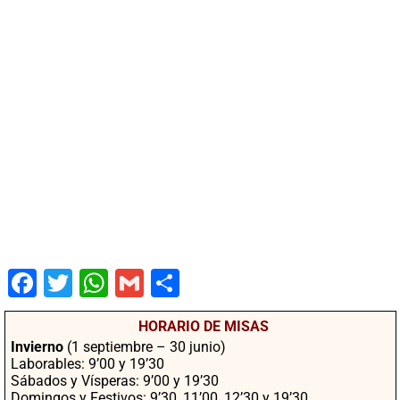
Fac
Twit
Wha
Gm
Co
ebo
ter
tsA
ail
mpa
HORARIO DE MISAS
ok
pp
rtir
Invierno
(1 septiembre – 30 junio)
Laborables: 9’00 y 19’30
Sábados y Vísperas: 9’00 y 19’30
Domingos y Festivos: 9’30, 11’00, 12’30 y 19’30