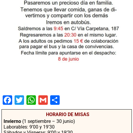
Fac
Twit
Wha
Gm
Co
ebo
ter
tsA
ail
mpa
HORARIO DE MISAS
ok
pp
rtir
Invierno
(1 septiembre – 30 junio)
Laborables: 9’00 y 19’30
Sábados y Vísperas: 9’00 y 19’30