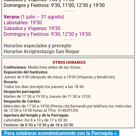
Domingos y Festivos: 9’30, 11’00, 12’30 y 19’30
· · · · ·
Verano
(1 julio – 31 agosto)
Laborables: 19’30
Sábados y Vísperas: 19’30
Domingos y Festivos: 9’30, 12’30 y 19’30
· · · · ·
Horarios especiales
y
precepto
Horarios Arciprestazgo San Roque
OTROS HORARIOS
Confesiones:
Media hora antes de las misas.
Exposición del Santísimo:
Jueves de 9:30 (después de misa) a 19’00 (Vísperas y bendición).
Rosario:
Todos los días (excepto los jueves) a las 18´45
Despacho parroquial:
Martes de 17´30 a 19´00 y Jueves de 11´30 a 13’00.
Despacho de Cáritas:
Miércoles de 17’30 a 19’00 (Previa cita llamando por teléfono los miércoles
de 12´00 a 13´00 horas al Tfno. 914629129)
Apertura del templo y de la Parroquia:
Laborables: De 8 a 13 y de 17 a 20´30
Festivos: de 8`30 a 13´30 y de 18 a 20´30
Para colaborar económicamente con la Parroquia »