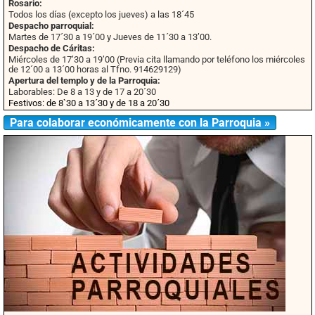
Rosario:
Todos los días (excepto los jueves) a las 18´45
Despacho parroquial:
Martes de 17´30 a 19´00 y Jueves de 11´30 a 13’00.
Despacho de Cáritas:
Miércoles de 17’30 a 19’00 (Previa cita llamando por teléfono los miércoles
de 12´00 a 13´00 horas al Tfno. 914629129)
Apertura del templo y de la Parroquia:
Laborables: De 8 a 13 y de 17 a 20´30
Festivos: de 8`30 a 13´30 y de 18 a 20´30
Para colaborar económicamente con la Parroquia »