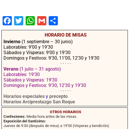
Fac
Twit
Wha
Gm
Co
ebo
ter
tsA
ail
mpa
HORARIO DE MISAS
ok
pp
rtir
Invierno
(1 septiembre – 30 junio)
Laborables: 9’00 y 19’30
Sábados y Vísperas: 9’00 y 19’30
Domingos y Festivos: 9’30, 11’00, 12’30 y 19’30
· · · · ·
Verano
(1 julio – 31 agosto)
Laborables: 19’30
Sábados y Vísperas: 19’30
Domingos y Festivos: 9’30, 12’30 y 19’30
· · · · ·
Horarios especiales
y
precepto
Horarios Arciprestazgo San Roque
OTROS HORARIOS
Confesiones:
Media hora antes de las misas.
Exposición del Santísimo:
Jueves de 9:30 (después de misa) a 19’00 (Vísperas y bendición).