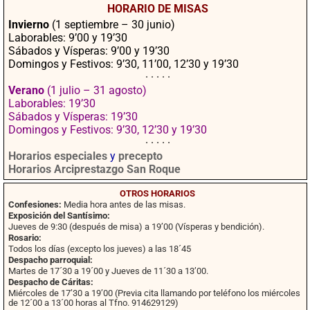
HORARIO DE MISAS
ok
pp
rtir
Invierno
(1 septiembre – 30 junio)
Laborables: 9’00 y 19’30
Sábados y Vísperas: 9’00 y 19’30
Domingos y Festivos: 9’30, 11’00, 12’30 y 19’30
· · · · ·
Verano
(1 julio – 31 agosto)
Laborables: 19’30
Sábados y Vísperas: 19’30
Domingos y Festivos: 9’30, 12’30 y 19’30
· · · · ·
Horarios especiales
y
precepto
Horarios Arciprestazgo San Roque
OTROS HORARIOS
Confesiones:
Media hora antes de las misas.
Exposición del Santísimo:
Jueves de 9:30 (después de misa) a 19’00 (Vísperas y bendición).
Rosario:
Todos los días (excepto los jueves) a las 18´45
Despacho parroquial:
Martes de 17´30 a 19´00 y Jueves de 11´30 a 13’00.
Despacho de Cáritas:
Miércoles de 17’30 a 19’00 (Previa cita llamando por teléfono los miércoles
de 12´00 a 13´00 horas al Tfno. 914629129)