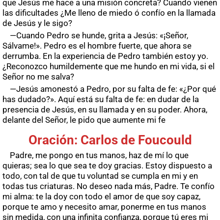
que Jesús me hace a una misión concreta? Cuando vienen
las dificultades ¿Me lleno de miedo ó confío en la llamada
de Jesús y le sigo?
—Cuando Pedro se hunde, grita a Jesús: «¡Señor,
Sálvame!». Pedro es el hombre fuerte, que ahora se
derrumba. En la experiencia de Pedro también estoy yo.
¿Reconozco humildemente que me hundo en mi vida, si el
Señor no me salva?
—Jesús amonestó a Pedro, por su falta de fe: «¿Por qué
has dudado?». Aquí está su falta de fe: en dudar de la
presencia de Jesús, en su llamada y en su poder. Ahora,
delante del Señor, le pido que aumente mi fe
Oración: Carlos de Foucould
Padre, me pongo en tus manos, haz de mí lo que
quieras; sea lo que sea te doy gracias. Estoy dispuesto a
todo, con tal de que tu voluntad se cumpla en mi y en
todas tus criaturas. No deseo nada más, Padre. Te confío
mi alma: te la doy con todo el amor de que soy capaz,
porque te amo y necesito amar, ponerme en tus manos
sin medida, con una infinita confianza, porque tú eres mi