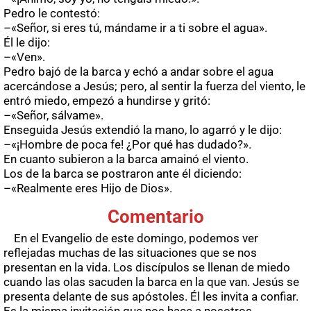
Pedro le contestó:
–«Señor, si eres tú, mándame ir a ti sobre el agua».
Él le dijo:
–«Ven».
Pedro bajó de la barca y echó a andar sobre el agua
acercándose a Jesús; pero, al sentir la fuerza del viento, le
entró miedo, empezó a hundirse y gritó:
–«Señor, sálvame».
Enseguida Jesús extendió la mano, lo agarró y le dijo:
–«¡Hombre de poca fe! ¿Por qué has dudado?».
En cuanto subieron a la barca amainó el viento.
Los de la barca se postraron ante él diciendo:
–«Realmente eres Hijo de Dios».
Comentario
En el Evangelio de este domingo, podemos ver
reflejadas muchas de las situaciones que se nos
presentan en la vida. Los discípulos se llenan de miedo
cuando las olas sacuden la barca en la que van. Jesús se
presenta delante de sus apóstoles. Él les invita a confiar.
Es la misma invitación que nos hace a nosotros.