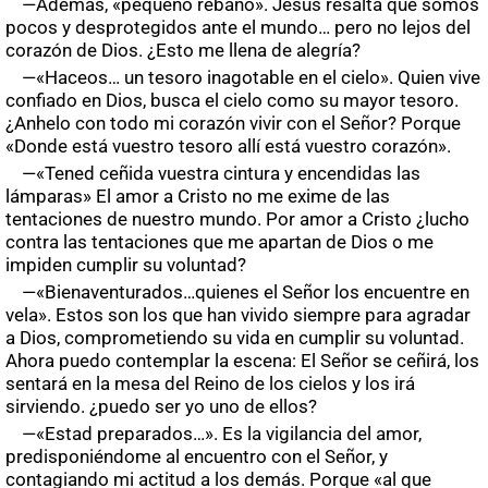
—Además, «pequeño rebaño». Jesús resalta que somos
pocos y desprotegidos ante el mundo… pero no lejos del
corazón de Dios. ¿Esto me llena de alegría?
—«Haceos… un tesoro inagotable en el cielo». Quien vive
confiado en Dios, busca el cielo como su mayor tesoro.
¿Anhelo con todo mi corazón vivir con el Señor? Porque
«Donde está vuestro tesoro allí está vuestro corazón».
—«Tened ceñida vuestra cintura y encendidas las
lámparas» El amor a Cristo no me exime de las
tentaciones de nuestro mundo. Por amor a Cristo ¿lucho
contra las tentaciones que me apartan de Dios o me
impiden cumplir su voluntad?
—«Bienaventurados…quienes el Señor los encuentre en
vela». Estos son los que han vivido siempre para agradar
a Dios, comprometiendo su vida en cumplir su voluntad.
Ahora puedo contemplar la escena: El Señor se ceñirá, los
sentará en la mesa del Reino de los cielos y los irá
sirviendo. ¿puedo ser yo uno de ellos?
—«Estad preparados…». Es la vigilancia del amor,
predisponiéndome al encuentro con el Señor, y
contagiando mi actitud a los demás. Porque «al que