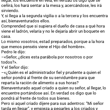
llegar, los encuentre en vela; en verdad os digo que se
ceñirá, los hará sentar a la mesa y, acercándose, les irá
sirviendo.
Y, si llega a la segunda vigilia o a la tercera y los encuentra
así, bienaventurados ellos.
Comprended que si supiera el dueño de casa a qué hora
viene el ladrón, velaría y no le dejaría abrir un boquete en
casa.
Lo mismo vosotros, estad preparados, porque a la hora
que menos penséis viene el Hijo del hombre».
Pedro le dijo:
–«Señor, ¿dices esta parábola por nosotros o por
todos?».
Y el Señor dijo:
–«¿Quién es el administrador fiel y prudente a quien el
señor pondrá al frente de su servidumbre para que
reparta la ración de alimento a sus horas?
Bienaventurado aquel criado a quien su señor, al llegar, lo
encuentre portándose así. En verdad os digo que lo
pondrá al frente de todos sus bienes.
Pero si aquel criado dijere para sus adentros: “Mi señor
tarda en llegar”, y empieza a pegarles a los criados y