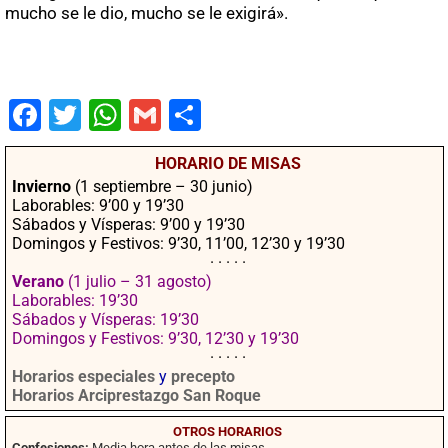
mucho se le dio, mucho se le exigirá».
Fac
Twit
Wha
Gm
Co
ebo
ter
tsA
ail
mpa
HORARIO DE MISAS
ok
pp
rtir
Invierno
(1 septiembre – 30 junio)
Laborables: 9’00 y 19’30
Sábados y Vísperas: 9’00 y 19’30
Domingos y Festivos: 9’30, 11’00, 12’30 y 19’30
· · · · ·
Verano
(1 julio – 31 agosto)
Laborables: 19’30
Sábados y Vísperas: 19’30
Domingos y Festivos: 9’30, 12’30 y 19’30
· · · · ·
Horarios especiales
y
precepto
Horarios Arciprestazgo San Roque
OTROS HORARIOS
Confesiones:
Media hora antes de las misas.