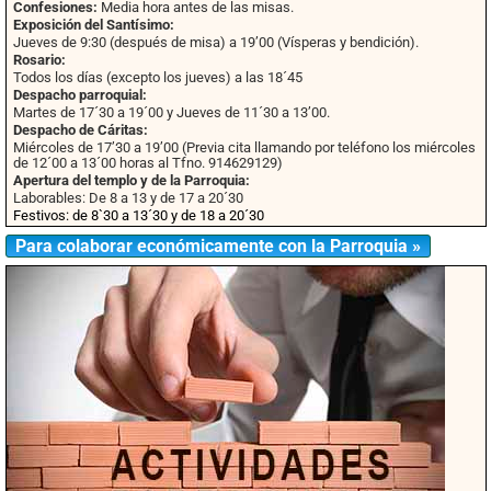
Confesiones:
Media hora antes de las misas.
Exposición del Santísimo:
Jueves de 9:30 (después de misa) a 19’00 (Vísperas y bendición).
Rosario:
Todos los días (excepto los jueves) a las 18´45
Despacho parroquial:
Martes de 17´30 a 19´00 y Jueves de 11´30 a 13’00.
Despacho de Cáritas:
Miércoles de 17’30 a 19’00 (Previa cita llamando por teléfono los miércoles
de 12´00 a 13´00 horas al Tfno. 914629129)
Apertura del templo y de la Parroquia:
Laborables: De 8 a 13 y de 17 a 20´30
Festivos: de 8`30 a 13´30 y de 18 a 20´30
Para colaborar económicamente con la Parroquia »