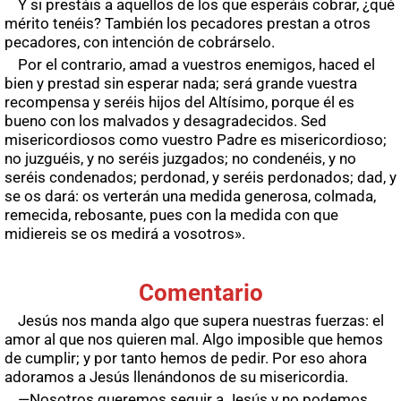
Y si prestáis a aquellos de los que esperáis cobrar, ¿qué
mérito tenéis? También los pecadores prestan a otros
pecadores, con intención de cobrárselo.
Por el contrario, amad a vuestros enemigos, haced el
bien y prestad sin esperar nada; será grande vuestra
recompensa y seréis hijos del Altísimo, porque él es
bueno con los malvados y desagradecidos. Sed
misericordiosos como vuestro Padre es misericordioso;
no juzguéis, y no seréis juzgados; no condenéis, y no
seréis condenados; perdonad, y seréis perdonados; dad, y
se os dará: os verterán una medida generosa, colmada,
remecida, rebosante, pues con la medida con que
midiereis se os medirá a vosotros».
Comentario
Jesús nos manda algo que supera nuestras fuerzas: el
amor al que nos quieren mal. Algo imposible que hemos
de cumplir; y por tanto hemos de pedir. Por eso ahora
adoramos a Jesús llenándonos de su misericordia.
—Nosotros queremos seguir a Jesús y no podemos