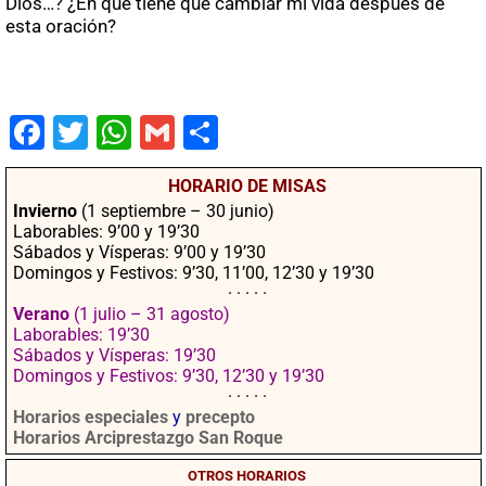
Dios…? ¿En qué tiene que cambiar mi vida después de
esta oración?
Fac
Twit
Wha
Gm
Co
ebo
ter
tsA
ail
mpa
HORARIO DE MISAS
ok
pp
rtir
Invierno
(1 septiembre – 30 junio)
Laborables: 9’00 y 19’30
Sábados y Vísperas: 9’00 y 19’30
Domingos y Festivos: 9’30, 11’00, 12’30 y 19’30
· · · · ·
Verano
(1 julio – 31 agosto)
Laborables: 19’30
Sábados y Vísperas: 19’30
Domingos y Festivos: 9’30, 12’30 y 19’30
· · · · ·
Horarios especiales
y
precepto
Horarios Arciprestazgo San Roque
OTROS HORARIOS