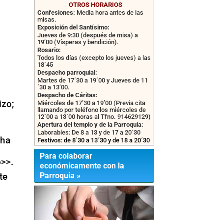
OTROS HORARIOS
Confesiones:
Media hora antes de las
misas.
Exposición del Santísimo:
Jueves de 9:30 (después de misa) a
19’00 (Vísperas y bendición).
Rosario:
Todos los días (excepto los jueves) a las
18´45
Despacho parroquial:
Martes de 17´30 a 19´00 y Jueves de 11
´30 a 13’00.
Despacho de Cáritas:
izo;
Miércoles de 17’30 a 19’00 (Previa cita
llamando por teléfono los miércoles de
12´00 a 13´00 horas al Tfno. 914629129)
Apertura del templo y de la Parroquia:
Laborables: De 8 a 13 y de 17 a 20´30
 ha
Festivos: de 8`30 a 13´30 y de 18 a 20´30
Para colaborar
o>>.
económicamente con la
te
Parroquia »