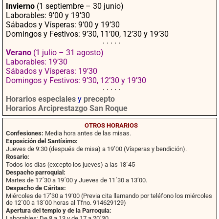
ok
pp
rtir
Invierno
(1 septiembre – 30 junio)
Laborables: 9’00 y 19’30
Sábados y Vísperas: 9’00 y 19’30
Domingos y Festivos: 9’30, 11’00, 12’30 y 19’30
· · · · ·
Verano
(1 julio – 31 agosto)
Laborables: 19’30
Sábados y Vísperas: 19’30
Domingos y Festivos: 9’30, 12’30 y 19’30
· · · · ·
Horarios especiales
y
precepto
Horarios Arciprestazgo San Roque
OTROS HORARIOS
Confesiones:
Media hora antes de las misas.
Exposición del Santísimo:
Jueves de 9:30 (después de misa) a 19’00 (Vísperas y bendición).
Rosario:
Todos los días (excepto los jueves) a las 18´45
Despacho parroquial:
Martes de 17´30 a 19´00 y Jueves de 11´30 a 13’00.
Despacho de Cáritas:
Miércoles de 17’30 a 19’00 (Previa cita llamando por teléfono los miércoles
de 12´00 a 13´00 horas al Tfno. 914629129)
Apertura del templo y de la Parroquia:
Laborables: De 8 a 13 y de 17 a 20´30