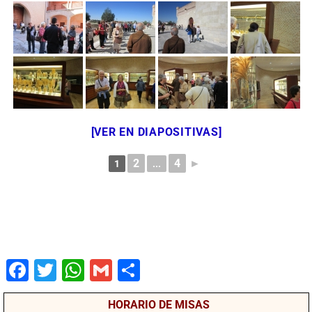
[VER EN DIAPOSITIVAS]
2
4
►
1
...
Fac
Twit
Wha
Gm
Co
ebo
ter
tsA
ail
mpa
HORARIO DE MISAS