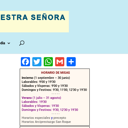
dia
F
T
W
G
C
a
wi
h
m
o
HORARIO DE MISAS
c
tt
at
ai
m
Invierno
(1 septiembre – 30 junio)
Laborables: 9’00 y 19’30
e
er
s
l
p
Sábados y Vísperas: 9’00 y 19’30
Domingos y Festivos: 9’30, 11’00, 12’30 y 19’30
· · · · ·
b
A
ar
Verano
(1 julio – 31 agosto)
Laborables: 19’30
o
p
tir
Sábados y Vísperas: 19’30
Domingos y Festivos: 9’30, 12’30 y 19’30
o
p
· · · · ·
Horarios especiales
y
precepto
Horarios Arciprestazgo San Roque
k