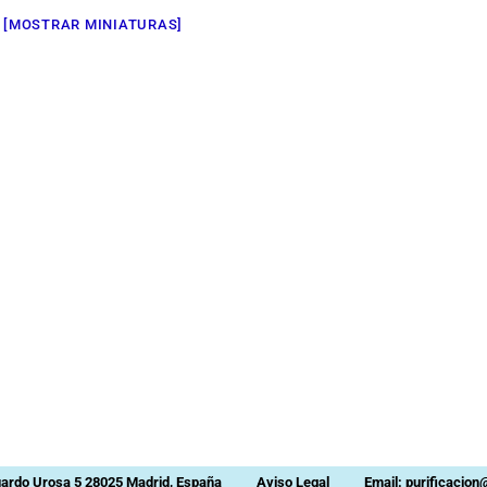
[MOSTRAR MINIATURAS]
uardo Urosa 5 28025 Madrid, España
Aviso Legal
Email: purificacio