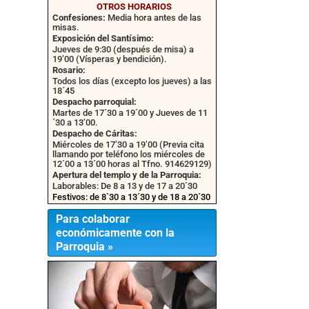
OTROS HORARIOS
Confesiones:
Media hora antes de las
misas.
Exposición del Santísimo:
Jueves de 9:30 (después de misa) a
19’00 (Vísperas y bendición).
Rosario:
Todos los días (excepto los jueves) a las
18´45
Despacho parroquial:
Martes de 17´30 a 19´00 y Jueves de 11
´30 a 13’00.
Despacho de Cáritas:
Miércoles de 17’30 a 19’00 (Previa cita
llamando por teléfono los miércoles de
12´00 a 13´00 horas al Tfno. 914629129)
Apertura del templo y de la Parroquia:
Laborables: De 8 a 13 y de 17 a 20´30
Festivos: de 8`30 a 13´30 y de 18 a 20´30
Para colaborar
económicamente con la
Parroquia »