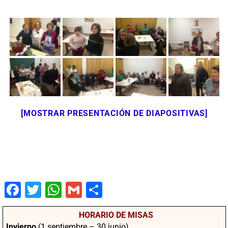
[MOSTRAR PRESENTACIÓN DE DIAPOSITIVAS]
Fac
Twit
Wha
Gm
Co
ebo
ter
tsA
ail
mpa
HORARIO DE MISAS
ok
pp
rtir
Invierno
(1 septiembre – 30 junio)