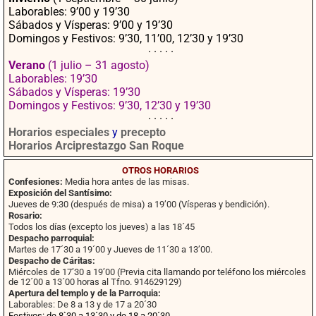
Laborables: 9’00 y 19’30
Sábados y Vísperas: 9’00 y 19’30
Domingos y Festivos: 9’30, 11’00, 12’30 y 19’30
· · · · ·
Verano
(1 julio – 31 agosto)
Laborables: 19’30
Sábados y Vísperas: 19’30
Domingos y Festivos: 9’30, 12’30 y 19’30
· · · · ·
Horarios especiales
y
precepto
Horarios Arciprestazgo San Roque
OTROS HORARIOS
Confesiones:
Media hora antes de las misas.
Exposición del Santísimo:
Jueves de 9:30 (después de misa) a 19’00 (Vísperas y bendición).
Rosario:
Todos los días (excepto los jueves) a las 18´45
Despacho parroquial:
Martes de 17´30 a 19´00 y Jueves de 11´30 a 13’00.
Despacho de Cáritas:
Miércoles de 17’30 a 19’00 (Previa cita llamando por teléfono los miércoles
de 12´00 a 13´00 horas al Tfno. 914629129)
Apertura del templo y de la Parroquia:
Laborables: De 8 a 13 y de 17 a 20´30
Festivos: de 8`30 a 13´30 y de 18 a 20´30