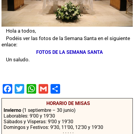
Hola a todos,
Podéis ver las fotos de la Semana Santa en el siguiente
enlace:
FOTOS DE LA SEMANA SANTA
Un saludo.
Fac
Twit
Wha
Gm
Co
ebo
ter
tsA
ail
mpa
HORARIO DE MISAS
ok
pp
rtir
Invierno
(1 septiembre – 30 junio)
Laborables: 9’00 y 19’30
Sábados y Vísperas: 9’00 y 19’30
Domingos y Festivos: 9’30, 11’00, 12’30 y 19’30
· · · · ·