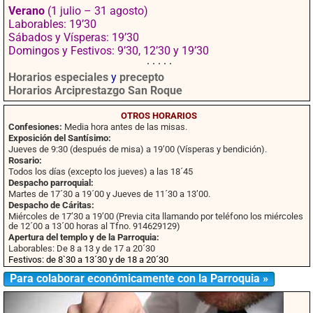
Verano
(1 julio – 31 agosto)
Laborables: 19’30
Sábados y Vísperas: 19’30
Domingos y Festivos: 9’30, 12’30 y 19’30
· · · · ·
Horarios especiales
y
precepto
Horarios Arciprestazgo San Roque
OTROS HORARIOS
Confesiones:
Media hora antes de las misas.
Exposición del Santísimo:
Jueves de 9:30 (después de misa) a 19’00 (Vísperas y bendición).
Rosario:
Todos los días (excepto los jueves) a las 18´45
Despacho parroquial:
Martes de 17´30 a 19´00 y Jueves de 11´30 a 13’00.
Despacho de Cáritas:
Miércoles de 17’30 a 19’00 (Previa cita llamando por teléfono los miércoles
de 12´00 a 13´00 horas al Tfno. 914629129)
Apertura del templo y de la Parroquia:
Laborables: De 8 a 13 y de 17 a 20´30
Festivos: de 8`30 a 13´30 y de 18 a 20´30
Para colaborar económicamente con la Parroquia »