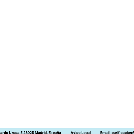
uardo Urosa 5 28025 Madrid, España
Aviso Legal
Email: purificacio