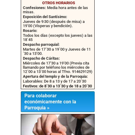
OTROS HORARIOS
Confesiones:
Media hora antes de las
misas.
Exposición del Santísimo:
Jueves de 9:30 (después de misa) a
19’00 (Vísperas y bendición).
Rosario:
Todos los días (excepto los jueves) a las
18´45
Despacho parroquial:
Martes de 17´30 a 19´00 y Jueves de 11
´30 a 13’00.
Despacho de Cáritas:
Miércoles de 17’30 a 19’00 (Previa cita
llamando por teléfono los miércoles de
12´00 a 13´00 horas al Tfno. 914629129)
Apertura del templo y de la Parroquia:
Laborables: De 8 a 13 y de 17 a 20´30
Festivos: de 8`30 a 13´30 y de 18 a 20´30
Para colaborar
económicamente con la
Parroquia »