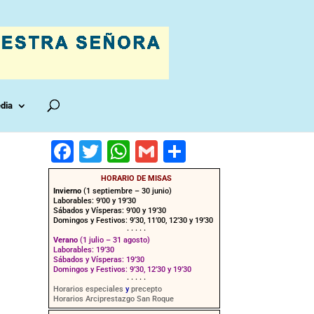
dia
F
T
W
G
C
a
wi
h
m
o
HORARIO DE MISAS
c
tt
at
ai
m
Invierno
(1 septiembre – 30 junio)
Laborables: 9’00 y 19’30
e
er
s
l
p
Sábados y Vísperas: 9’00 y 19’30
Domingos y Festivos: 9’30, 11’00, 12’30 y 19’30
· · · · ·
b
A
ar
Verano
(1 julio – 31 agosto)
Laborables: 19’30
o
p
tir
Sábados y Vísperas: 19’30
Domingos y Festivos: 9’30, 12’30 y 19’30
o
p
· · · · ·
Horarios especiales
y
precepto
Horarios Arciprestazgo San Roque
k