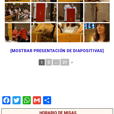
[MOSTRAR PRESENTACIÓN DE DIAPOSITIVAS]
2
21
►
1
...
Fac
Twit
Wha
Gm
Co
ebo
ter
tsA
ail
mpa
HORARIO DE MISAS