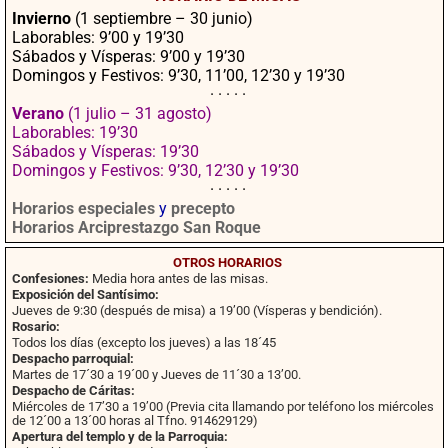
ok
pp
rtir
Invierno
(1 septiembre – 30 junio)
Laborables: 9’00 y 19’30
Sábados y Vísperas: 9’00 y 19’30
Domingos y Festivos: 9’30, 11’00, 12’30 y 19’30
· · · · ·
Verano
(1 julio – 31 agosto)
Laborables: 19’30
Sábados y Vísperas: 19’30
Domingos y Festivos: 9’30, 12’30 y 19’30
· · · · ·
Horarios especiales
y
precepto
Horarios Arciprestazgo San Roque
OTROS HORARIOS
Confesiones:
Media hora antes de las misas.
Exposición del Santísimo:
Jueves de 9:30 (después de misa) a 19’00 (Vísperas y bendición).
Rosario:
Todos los días (excepto los jueves) a las 18´45
Despacho parroquial:
Martes de 17´30 a 19´00 y Jueves de 11´30 a 13’00.
Despacho de Cáritas:
Miércoles de 17’30 a 19’00 (Previa cita llamando por teléfono los miércoles
de 12´00 a 13´00 horas al Tfno. 914629129)
Apertura del templo y de la Parroquia: