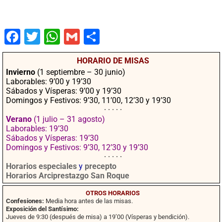
Fac
Twit
Wha
Gm
Co
ebo
ter
tsA
ail
mpa
HORARIO DE MISAS
ok
pp
rtir
Invierno
(1 septiembre – 30 junio)
Laborables: 9’00 y 19’30
Sábados y Vísperas: 9’00 y 19’30
Domingos y Festivos: 9’30, 11’00, 12’30 y 19’30
· · · · ·
Verano
(1 julio – 31 agosto)
Laborables: 19’30
Sábados y Vísperas: 19’30
Domingos y Festivos: 9’30, 12’30 y 19’30
· · · · ·
Horarios especiales
y
precepto
Horarios Arciprestazgo San Roque
OTROS HORARIOS
Confesiones:
Media hora antes de las misas.
Exposición del Santísimo:
Jueves de 9:30 (después de misa) a 19’00 (Vísperas y bendición).