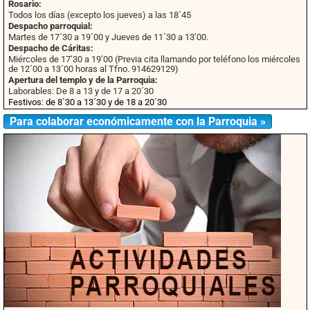
Rosario:
Todos los días (excepto los jueves) a las 18´45
Despacho parroquial:
Martes de 17´30 a 19´00 y Jueves de 11´30 a 13’00.
Despacho de Cáritas:
Miércoles de 17’30 a 19’00 (Previa cita llamando por teléfono los miércoles
de 12´00 a 13´00 horas al Tfno. 914629129)
Apertura del templo y de la Parroquia:
Laborables: De 8 a 13 y de 17 a 20´30
Festivos: de 8`30 a 13´30 y de 18 a 20´30
Para colaborar económicamente con la Parroquia »