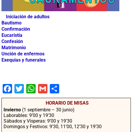
Iniciación de adultos
Bautismo
Confirmación
Eucaristía
Confesión
Matrimonio
Unción de enfermos
Exequias y funerales
Fac
Twit
Wha
Gm
Co
ebo
ter
tsA
ail
mpa
HORARIO DE MISAS
ok
pp
rtir
Invierno
(1 septiembre – 30 junio)
Laborables: 9’00 y 19’30
Sábados y Vísperas: 9’00 y 19’30
Domingos y Festivos: 9’30, 11’00, 12’30 y 19’30