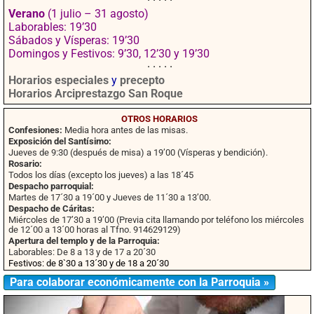
· · · · ·
Verano
(1 julio – 31 agosto)
Laborables: 19’30
Sábados y Vísperas: 19’30
Domingos y Festivos: 9’30, 12’30 y 19’30
· · · · ·
Horarios especiales
y
precepto
Horarios Arciprestazgo San Roque
OTROS HORARIOS
Confesiones:
Media hora antes de las misas.
Exposición del Santísimo:
Jueves de 9:30 (después de misa) a 19’00 (Vísperas y bendición).
Rosario:
Todos los días (excepto los jueves) a las 18´45
Despacho parroquial:
Martes de 17´30 a 19´00 y Jueves de 11´30 a 13’00.
Despacho de Cáritas:
Miércoles de 17’30 a 19’00 (Previa cita llamando por teléfono los miércoles
de 12´00 a 13´00 horas al Tfno. 914629129)
Apertura del templo y de la Parroquia:
Laborables: De 8 a 13 y de 17 a 20´30
Festivos: de 8`30 a 13´30 y de 18 a 20´30
Para colaborar económicamente con la Parroquia »