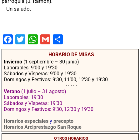
parroquia (J. Ramón).
Un saludo.
Fac
Twit
Wha
Gm
Co
ebo
ter
tsA
ail
mpa
HORARIO DE MISAS
ok
pp
rtir
Invierno
(1 septiembre – 30 junio)
Laborables: 9’00 y 19’30
Sábados y Vísperas: 9’00 y 19’30
Domingos y Festivos: 9’30, 11’00, 12’30 y 19’30
· · · · ·
Verano
(1 julio – 31 agosto)
Laborables: 19’30
Sábados y Vísperas: 19’30
Domingos y Festivos: 9’30, 12’30 y 19’30
· · · · ·
Horarios especiales
y
precepto
Horarios Arciprestazgo San Roque
OTROS HORARIOS