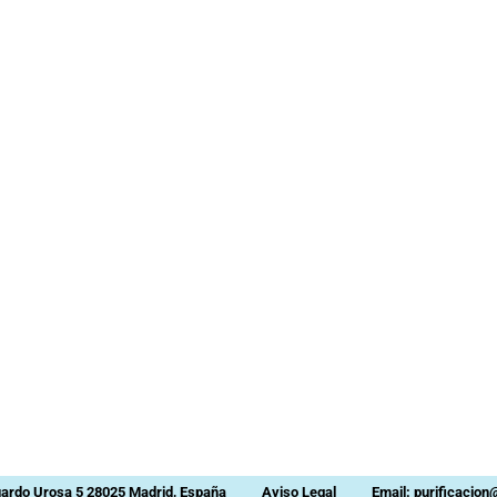
uardo Urosa 5 28025 Madrid, España
Aviso Legal
Email: purificacio