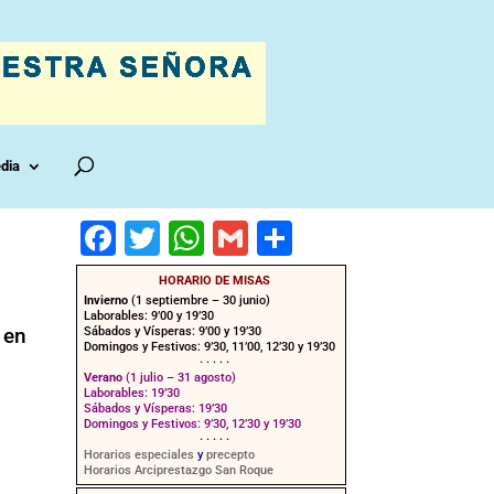
dia
F
T
W
G
C
a
wi
h
m
o
HORARIO DE MISAS
c
tt
at
ai
m
Invierno
(1 septiembre – 30 junio)
Laborables: 9’00 y 19’30
 en
e
er
s
l
p
Sábados y Vísperas: 9’00 y 19’30
Domingos y Festivos: 9’30, 11’00, 12’30 y 19’30
· · · · ·
b
A
ar
Verano
(1 julio – 31 agosto)
Laborables: 19’30
o
p
tir
Sábados y Vísperas: 19’30
Domingos y Festivos: 9’30, 12’30 y 19’30
o
p
· · · · ·
Horarios especiales
y
precepto
Horarios Arciprestazgo San Roque
k