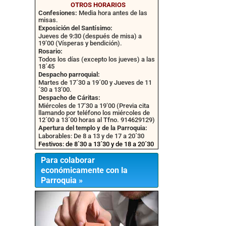
OTROS HORARIOS
Confesiones:
Media hora antes de las
misas.
Exposición del Santísimo:
Jueves de 9:30 (después de misa) a
19’00 (Vísperas y bendición).
Rosario:
Todos los días (excepto los jueves) a las
18´45
Despacho parroquial:
Martes de 17´30 a 19´00 y Jueves de 11
´30 a 13’00.
Despacho de Cáritas:
Miércoles de 17’30 a 19’00 (Previa cita
llamando por teléfono los miércoles de
12´00 a 13´00 horas al Tfno. 914629129)
Apertura del templo y de la Parroquia:
Laborables: De 8 a 13 y de 17 a 20´30
Festivos: de 8`30 a 13´30 y de 18 a 20´30
Para colaborar
económicamente con la
Parroquia »