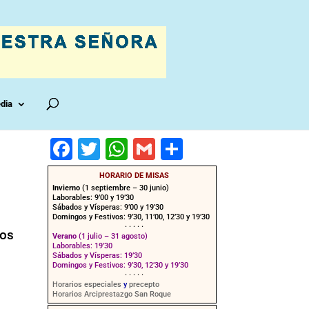
dia
F
T
W
G
C
a
wi
h
m
o
HORARIO DE MISAS
c
tt
at
ai
m
Invierno
(1 septiembre – 30 junio)
Laborables: 9’00 y 19’30
e
er
s
l
p
Sábados y Vísperas: 9’00 y 19’30
Domingos y Festivos: 9’30, 11’00, 12’30 y 19’30
· · · · ·
b
A
ar
mos
Verano
(1 julio – 31 agosto)
Laborables: 19’30
o
p
tir
Sábados y Vísperas: 19’30
Domingos y Festivos: 9’30, 12’30 y 19’30
o
p
· · · · ·
Horarios especiales
y
precepto
Horarios Arciprestazgo San Roque
k