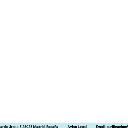
uardo Urosa 5 28025 Madrid, España
Aviso Legal
Email: purificacio