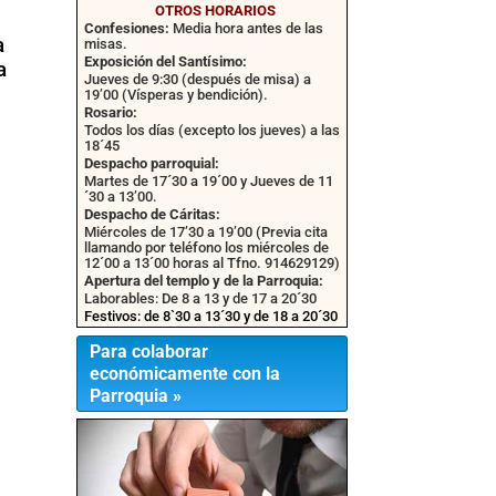
OTROS HORARIOS
Confesiones:
Media hora antes de las
a
misas.
Exposición del Santísimo:
a
Jueves de 9:30 (después de misa) a
19’00 (Vísperas y bendición).
Rosario:
Todos los días (excepto los jueves) a las
18´45
Despacho parroquial:
Martes de 17´30 a 19´00 y Jueves de 11
´30 a 13’00.
Despacho de Cáritas:
Miércoles de 17’30 a 19’00 (Previa cita
llamando por teléfono los miércoles de
12´00 a 13´00 horas al Tfno. 914629129)
Apertura del templo y de la Parroquia:
Laborables: De 8 a 13 y de 17 a 20´30
Festivos: de 8`30 a 13´30 y de 18 a 20´30
Para colaborar
económicamente con la
Parroquia »