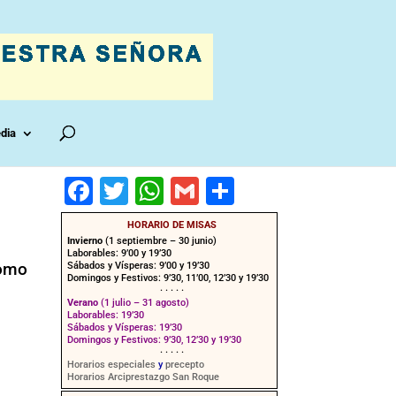
dia
F
T
W
G
C
a
wi
h
m
o
HORARIO DE MISAS
c
tt
at
ai
m
Invierno
(1 septiembre – 30 junio)
Laborables: 9’00 y 19’30
como
e
er
s
l
p
Sábados y Vísperas: 9’00 y 19’30
Domingos y Festivos: 9’30, 11’00, 12’30 y 19’30
· · · · ·
b
A
ar
Verano
(1 julio – 31 agosto)
Laborables: 19’30
o
p
tir
Sábados y Vísperas: 19’30
Domingos y Festivos: 9’30, 12’30 y 19’30
o
p
· · · · ·
Horarios especiales
y
precepto
Horarios Arciprestazgo San Roque
k