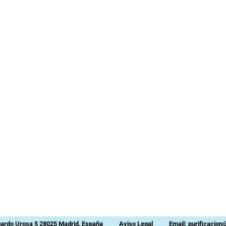
uardo Urosa 5 28025 Madrid, España
Aviso Legal
Email: purificacio