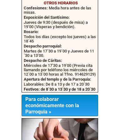
OTROS HORARIOS
Confesiones:
Media hora antes de las
misas.
Exposición del Santísimo:
Jueves de 9:30 (después de misa) a
19’00 (Vísperas y bendición).
Rosario:
Todos los días (excepto los jueves) a las
18´45
Despacho parroquial:
Martes de 17´30 a 19´00 y Jueves de 11
´30 a 13’00.
Despacho de Cáritas:
Miércoles de 17’30 a 19’00 (Previa cita
llamando por teléfono los miércoles de
12´00 a 13´00 horas al Tfno. 914629129)
Apertura del templo y de la Parroquia:
Laborables: De 8 a 13 y de 17 a 20´30
Festivos: de 8`30 a 13´30 y de 18 a 20´30
Para colaborar
económicamente con la
Parroquia »