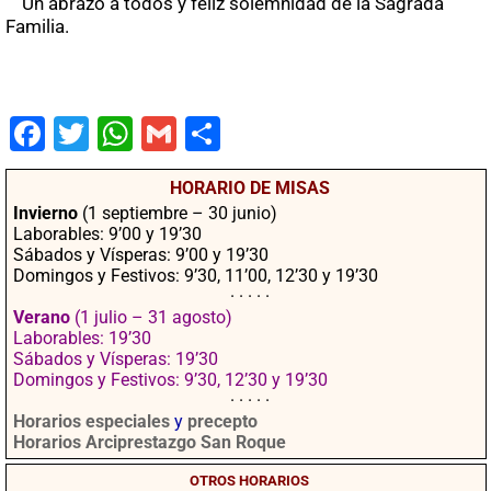
Un abrazo a todos y feliz solemnidad de la Sagrada
Familia.
Fac
Twit
Wha
Gm
Co
ebo
ter
tsA
ail
mpa
HORARIO DE MISAS
ok
pp
rtir
Invierno
(1 septiembre – 30 junio)
Laborables: 9’00 y 19’30
Sábados y Vísperas: 9’00 y 19’30
Domingos y Festivos: 9’30, 11’00, 12’30 y 19’30
· · · · ·
Verano
(1 julio – 31 agosto)
Laborables: 19’30
Sábados y Vísperas: 19’30
Domingos y Festivos: 9’30, 12’30 y 19’30
· · · · ·
Horarios especiales
y
precepto
Horarios Arciprestazgo San Roque
OTROS HORARIOS