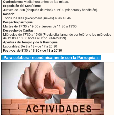
Confesiones:
Media hora antes de las misas.
Exposición del Santísimo:
Jueves de 9:30 (después de misa) a 19’00 (Vísperas y bendición).
Rosario:
Todos los días (excepto los jueves) a las 18´45
Despacho parroquial:
Martes de 17´30 a 19´00 y Jueves de 11´30 a 13’00.
Despacho de Cáritas:
Miércoles de 17’30 a 19’00 (Previa cita llamando por teléfono los miércoles
de 12´00 a 13´00 horas al Tfno. 914629129)
Apertura del templo y de la Parroquia:
Laborables: De 8 a 13 y de 17 a 20´30
Festivos: de 8`30 a 13´30 y de 18 a 20´30
Para colaborar económicamente con la Parroquia »