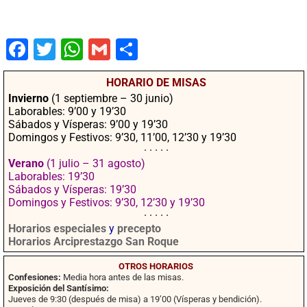
Fac
Twit
Wha
Gm
Co
ebo
ter
tsA
ail
mpa
HORARIO DE MISAS
ok
pp
rtir
Invierno
(1 septiembre – 30 junio)
Laborables: 9’00 y 19’30
Sábados y Vísperas: 9’00 y 19’30
Domingos y Festivos: 9’30, 11’00, 12’30 y 19’30
· · · · ·
Verano
(1 julio – 31 agosto)
Laborables: 19’30
Sábados y Vísperas: 19’30
Domingos y Festivos: 9’30, 12’30 y 19’30
· · · · ·
Horarios especiales
y
precepto
Horarios Arciprestazgo San Roque
OTROS HORARIOS
Confesiones:
Media hora antes de las misas.
Exposición del Santísimo:
Jueves de 9:30 (después de misa) a 19’00 (Vísperas y bendición).