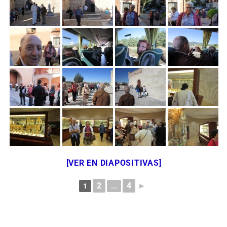
[VER EN DIAPOSITIVAS]
2
4
►
1
...