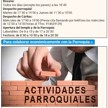
Rosario:
Todos los días (excepto los jueves) a las 18´45
Despacho parroquial:
Martes de 17´30 a 19´00 y Jueves de 11´30 a 13’00.
Despacho de Cáritas:
Miércoles de 17’30 a 19’00 (Previa cita llamando por teléfono los miércoles
de 12´00 a 13´00 horas al Tfno. 914629129)
Apertura del templo y de la Parroquia:
Laborables: De 8 a 13 y de 17 a 20´30
Festivos: de 8`30 a 13´30 y de 18 a 20´30
Para colaborar económicamente con la Parroquia »