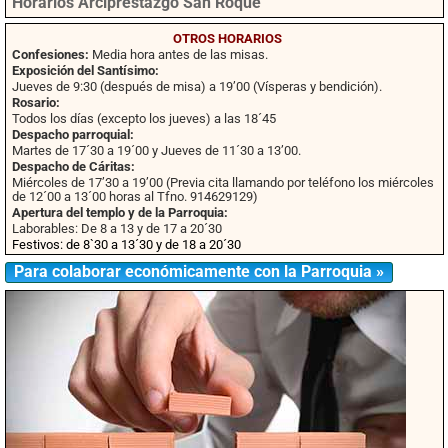
Horarios Arciprestazgo San Roque
OTROS HORARIOS
Confesiones:
Media hora antes de las misas.
Exposición del Santísimo:
Jueves de 9:30 (después de misa) a 19’00 (Vísperas y bendición).
Rosario:
Todos los días (excepto los jueves) a las 18´45
Despacho parroquial:
Martes de 17´30 a 19´00 y Jueves de 11´30 a 13’00.
Despacho de Cáritas:
Miércoles de 17’30 a 19’00 (Previa cita llamando por teléfono los miércoles
de 12´00 a 13´00 horas al Tfno. 914629129)
Apertura del templo y de la Parroquia:
Laborables: De 8 a 13 y de 17 a 20´30
Festivos: de 8`30 a 13´30 y de 18 a 20´30
Para colaborar económicamente con la Parroquia »