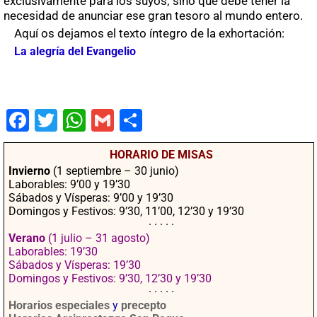
exclusivamente para los suyos; sino que debe tener la
necesidad de anunciar ese gran tesoro al mundo entero.
Aquí os dejamos el texto íntegro de la exhortación:
La alegría del Evangelio
Fac
Twit
Wha
Gm
Co
ebo
ter
tsA
ail
mpa
HORARIO DE MISAS
ok
pp
rtir
Invierno
(1 septiembre – 30 junio)
Laborables: 9’00 y 19’30
Sábados y Vísperas: 9’00 y 19’30
Domingos y Festivos: 9’30, 11’00, 12’30 y 19’30
· · · · ·
Verano
(1 julio – 31 agosto)
Laborables: 19’30
Sábados y Vísperas: 19’30
Domingos y Festivos: 9’30, 12’30 y 19’30
· · · · ·
Horarios especiales
y
precepto