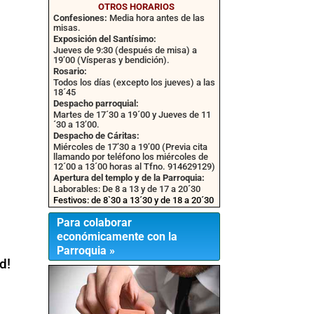
OTROS HORARIOS
Confesiones:
Media hora antes de las
misas.
Exposición del Santísimo:
Jueves de 9:30 (después de misa) a
19’00 (Vísperas y bendición).
Rosario:
Todos los días (excepto los jueves) a las
18´45
Despacho parroquial:
Martes de 17´30 a 19´00 y Jueves de 11
´30 a 13’00.
Despacho de Cáritas:
Miércoles de 17’30 a 19’00 (Previa cita
llamando por teléfono los miércoles de
12´00 a 13´00 horas al Tfno. 914629129)
Apertura del templo y de la Parroquia:
Laborables: De 8 a 13 y de 17 a 20´30
Festivos: de 8`30 a 13´30 y de 18 a 20´30
Para colaborar
económicamente con la
Parroquia »
d!