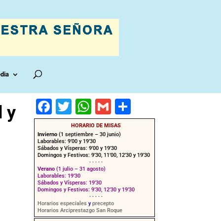
dia
F
T
W
G
C
 y
a
wi
h
m
o
HORARIO DE MISAS
c
tt
at
ai
m
Invierno
(1 septiembre – 30 junio)
Laborables: 9’00 y 19’30
e
er
s
l
p
Sábados y Vísperas: 9’00 y 19’30
Domingos y Festivos: 9’30, 11’00, 12’30 y 19’30
· · · · ·
b
A
ar
Verano
(1 julio – 31 agosto)
Laborables: 19’30
o
p
tir
Sábados y Vísperas: 19’30
Domingos y Festivos: 9’30, 12’30 y 19’30
o
p
· · · · ·
Horarios especiales
y
precepto
Horarios Arciprestazgo San Roque
k