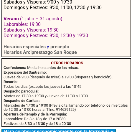
Sábados y Vísperas: 9’00 y 19’30
Domingos y Festivos: 9’30, 11’00, 12’30 y 19’30
· · · · ·
Verano
(1 julio – 31 agosto)
Laborables: 19’30
Sábados y Vísperas: 19’30
Domingos y Festivos: 9’30, 12’30 y 19’30
· · · · ·
Horarios especiales
y
precepto
Horarios Arciprestazgo San Roque
OTROS HORARIOS
Confesiones:
Media hora antes de las misas.
Exposición del Santísimo:
Jueves de 9:30 (después de misa) a 19’00 (Vísperas y bendición).
Rosario:
Todos los días (excepto los jueves) a las 18´45
Despacho parroquial:
Martes de 17´30 a 19´00 y Jueves de 11´30 a 13’00.
Despacho de Cáritas:
Miércoles de 17’30 a 19’00 (Previa cita llamando por teléfono los miércoles
de 12´00 a 13´00 horas al Tfno. 914629129)
Apertura del templo y de la Parroquia:
Laborables: De 8 a 13 y de 17 a 20´30
Festivos: de 8`30 a 13´30 y de 18 a 20´30
Para colaborar económicamente con la Parroquia »