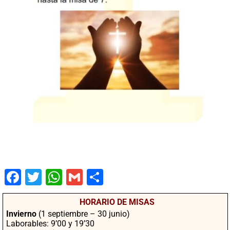
Fac
Twit
Wha
Gm
Co
ebo
ter
tsA
ail
mpa
HORARIO DE MISAS
ok
pp
rtir
Invierno
(1 septiembre – 30 junio)
Laborables: 9’00 y 19’30