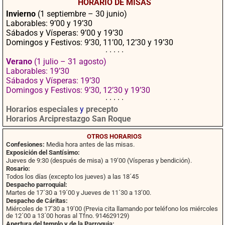
HORARIO DE MISAS
ok
pp
rtir
Invierno
(1 septiembre – 30 junio)
Laborables: 9’00 y 19’30
Sábados y Vísperas: 9’00 y 19’30
Domingos y Festivos: 9’30, 11’00, 12’30 y 19’30
· · · · ·
Verano
(1 julio – 31 agosto)
Laborables: 19’30
Sábados y Vísperas: 19’30
Domingos y Festivos: 9’30, 12’30 y 19’30
· · · · ·
Horarios especiales
y
precepto
Horarios Arciprestazgo San Roque
OTROS HORARIOS
Confesiones:
Media hora antes de las misas.
Exposición del Santísimo:
Jueves de 9:30 (después de misa) a 19’00 (Vísperas y bendición).
Rosario:
Todos los días (excepto los jueves) a las 18´45
Despacho parroquial:
Martes de 17´30 a 19´00 y Jueves de 11´30 a 13’00.
Despacho de Cáritas:
Miércoles de 17’30 a 19’00 (Previa cita llamando por teléfono los miércoles
de 12´00 a 13´00 horas al Tfno. 914629129)
Apertura del templo y de la Parroquia: