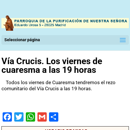
Seleccionar página
Vía Crucis. Los viernes de
cuaresma a las 19 horas
Todos los viernes de Cuaresma tendremos el rezo
comunitario del Vía Crucis a las 19 horas.
Fac
Twit
Wha
Gm
Co
ebo
ter
tsA
ail
mpa