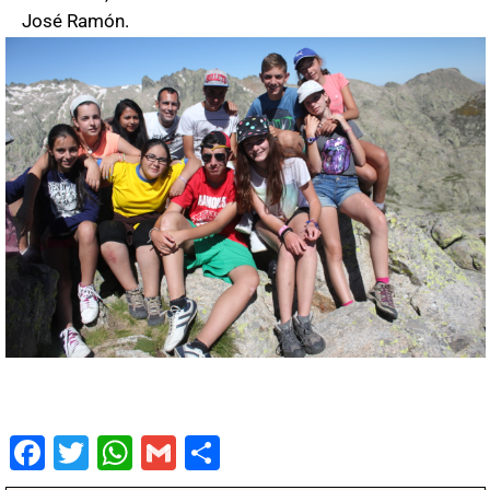
José Ramón.
Fac
Twit
Wha
Gm
Co
ebo
ter
tsA
ail
mpa