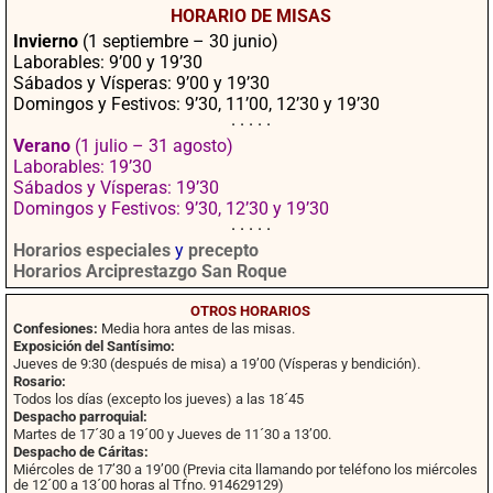
HORARIO DE MISAS
ok
pp
rtir
Invierno
(1 septiembre – 30 junio)
Laborables: 9’00 y 19’30
Sábados y Vísperas: 9’00 y 19’30
Domingos y Festivos: 9’30, 11’00, 12’30 y 19’30
· · · · ·
Verano
(1 julio – 31 agosto)
Laborables: 19’30
Sábados y Vísperas: 19’30
Domingos y Festivos: 9’30, 12’30 y 19’30
· · · · ·
Horarios especiales
y
precepto
Horarios Arciprestazgo San Roque
OTROS HORARIOS
Confesiones:
Media hora antes de las misas.
Exposición del Santísimo:
Jueves de 9:30 (después de misa) a 19’00 (Vísperas y bendición).
Rosario:
Todos los días (excepto los jueves) a las 18´45
Despacho parroquial:
Martes de 17´30 a 19´00 y Jueves de 11´30 a 13’00.
Despacho de Cáritas:
Miércoles de 17’30 a 19’00 (Previa cita llamando por teléfono los miércoles
de 12´00 a 13´00 horas al Tfno. 914629129)